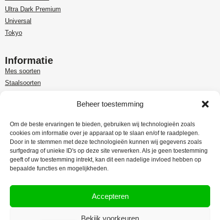
Ultra Dark Premium
Universal
Tokyo
Informatie
Mes soorten
Staalsoorten
Over Paudin
Beheer toestemming
Paudin-dealer in Benelux
Customer care
Om de beste ervaringen te bieden, gebruiken wij technologieën zoals
cookies om informatie over je apparaat op te slaan en/of te raadplegen.
Garantie en retour
Door in te stemmen met deze technologieën kunnen wij gegevens zoals
Leveringsinformatie
surfgedrag of unieke ID's op deze site verwerken. Als je geen toestemming
Klachtenregeling
geeft of uw toestemming intrekt, kan dit een nadelige invloed hebben op
bepaalde functies en mogelijkheden.
Privacy Policy
Algemene voorwaarden
Accepteren
Bekijk voorkeuren