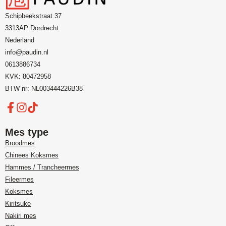
Schipbeekstraat 37
3313AP Dordrecht
Nederland
info@paudin.nl
0613886734
KVK: 80472958
BTW nr: NL003444226B38
Mes type
Broodmes
Chinees Koksmes
Hammes / Trancheermes
Fileermes
Koksmes
Kiritsuke
Nakiri mes