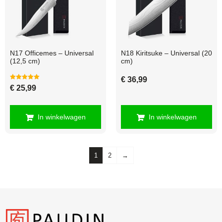
N17 Officemes – Universal
N18 Kiritsuke – Universal (20
(12,5 cm)
cm)
€
36,99
Gewaardeerd
€
25,99
5.00
uit 5
In winkelwagen
In winkelwagen
1
2
→