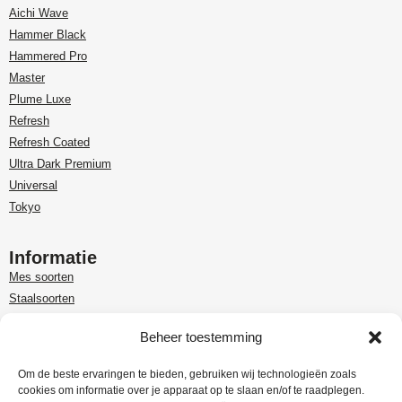
Aichi Wave
Hammer Black
Hammered Pro
Master
Plume Luxe
Refresh
Refresh Coated
Ultra Dark Premium
Universal
Tokyo
Informatie
Mes soorten
Staalsoorten
Over Paudin
Beheer toestemming
Paudin-dealer in Benelux
Customer care
Om de beste ervaringen te bieden, gebruiken wij technologieën zoals
cookies om informatie over je apparaat op te slaan en/of te raadplegen.
Garantie en retour