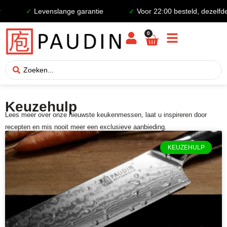
✓
Levenslange garantie
✓
Voor 22:00 besteld, dezelfde 
0
Keuzehulp
Lees meer over onze nieuwste keukenmessen, laat u inspireren door
recepten en mis nooit meer een exclusieve aanbieding.
KEUZEHULP