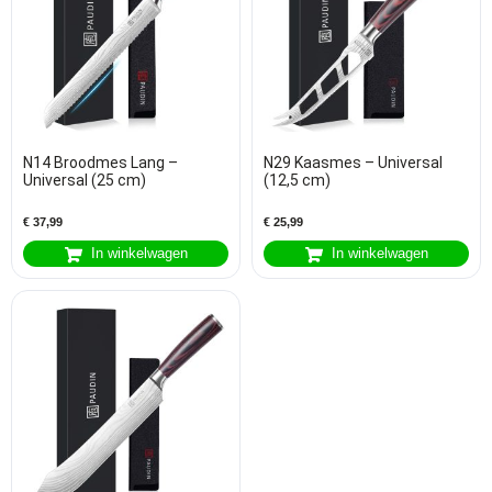
N14 Broodmes Lang –
N29 Kaasmes – Universal
Universal (25 cm)
(12,5 cm)
€
37,99
€
25,99
In winkelwagen
In winkelwagen