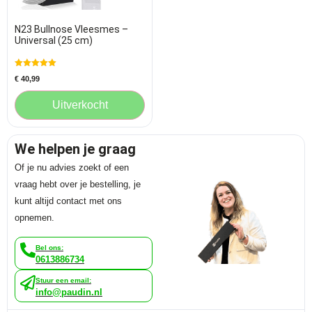
N23 Bullnose Vleesmes –
Universal (25 cm)
Gewaardeerd
€
40,99
5.00
uit 5
Uitverkocht
We helpen je graag
Of je nu advies zoekt of een
vraag hebt over je bestelling, je
kunt altijd contact met ons
opnemen.
Bel ons:
0613886734
Stuur een email:
info@paudin.nl