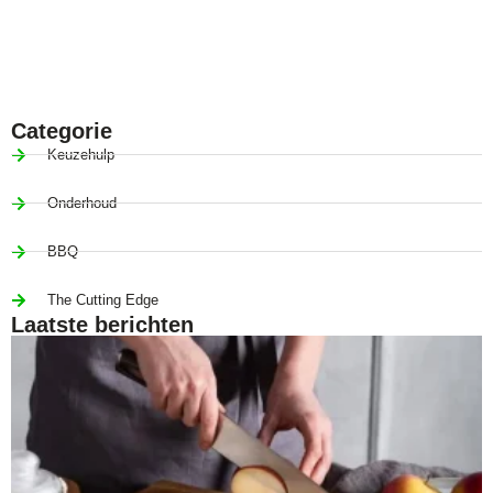
Sharp stories and fresh
deals from Paudin
Categorie
Keuzehulp
Onderhoud
BBQ
The Cutting Edge
Laatste berichten