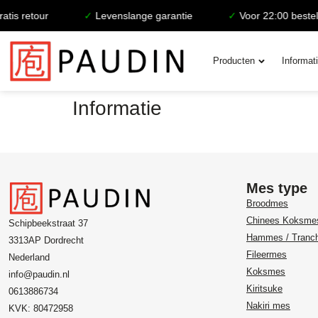
is retour
✓
Levenslange garantie
✓
Voor 22:00 besteld
Producten
Informat
Informatie
Mes type
Broodmes
Chinees Koksme
Schipbeekstraat 37
Hammes / Tranc
3313AP Dordrecht
Fileermes
Nederland
Koksmes
info@paudin.nl
Kiritsuke
0613886734
Nakiri mes
KVK: 80472958