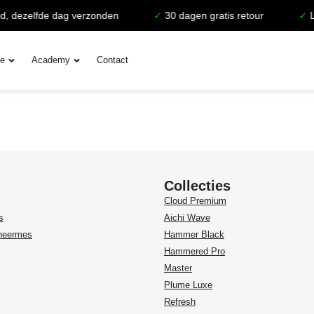
, dezelfde dag verzonden
✓
30 dagen gratis retour
✓
Le
ie
Academy
Contact
Collecties
Cloud Premium
s
Aichi Wave
heermes
Hammer Black
Hammered Pro
Master
Plume Luxe
Refresh