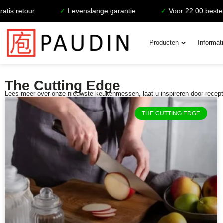
s retour
✓
Levenslange garantie
✓
Voor 22:00 besteld, 
Producten
Informat
The Cutting Edge
Lees meer over onze nieuwste keukenmessen, laat u inspireren door recept
THE CUTTING EDGE