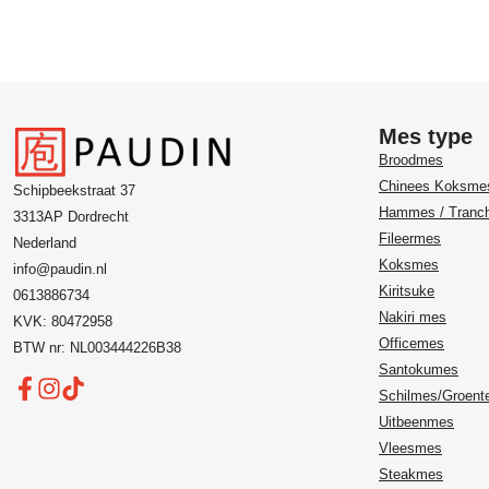
Mes type
Broodmes
Chinees Koksme
Schipbeekstraat 37
Hammes / Tranc
3313AP Dordrecht
Fileermes
Nederland
Koksmes
info@paudin.nl
Kiritsuke
0613886734
Nakiri mes
KVK: 80472958
Officemes
BTW nr: NL003444226B38
Santokumes
Schilmes/Groen
Uitbeenmes
Vleesmes
Steakmes