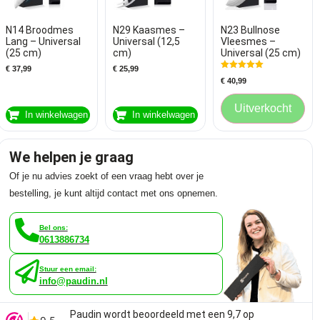
N14 Broodmes
N29 Kaasmes –
N23 Bullnose
Lang – Universal
Universal (12,5
Vleesmes –
(25 cm)
cm)
Universal (25 cm)
€
37,99
€
25,99
Gewaardeerd
€
40,99
5.00
uit 5
Uitverkocht
In winkelwagen
In winkelwagen
We helpen je graag
Of je nu advies zoekt of een vraag hebt over je
bestelling, je kunt altijd contact met ons opnemen.
Bel ons:
0613886734
Stuur een email:
info@paudin.nl
Paudin wordt beoordeeld met een 9,7 op