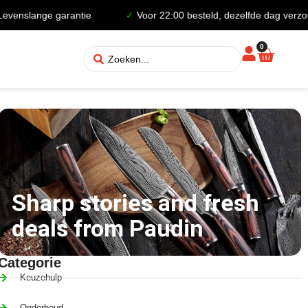
nslange garantie
✓
Voor 22:00 besteld, dezelfde dag verzond
0
Sharp stories and fresh
deals from Paudin
Categorie
Keuzehulp
Onderhoud