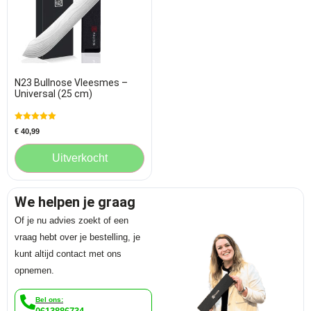
N23 Bullnose Vleesmes –
Universal (25 cm)
Gewaardeerd
€
40,99
5.00
uit 5
Uitverkocht
We helpen je graag
Of je nu advies zoekt of een
vraag hebt over je bestelling, je
kunt altijd contact met ons
opnemen.
Bel ons: