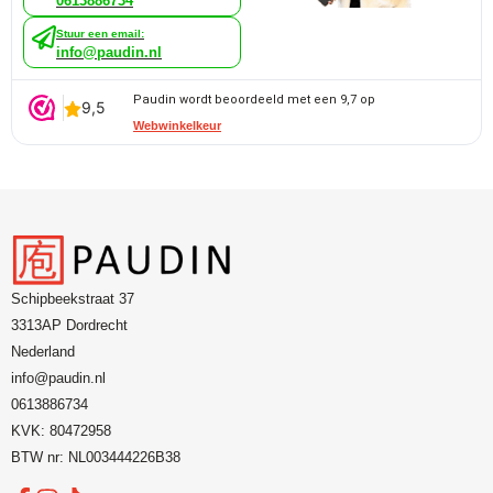
0613886734
Stuur een email:
info@paudin.nl
Paudin wordt beoordeeld met een 9,7 op
Webwinkelkeur
Schipbeekstraat 37
3313AP Dordrecht
Nederland
info@paudin.nl
0613886734
KVK: 80472958
BTW nr: NL003444226B38