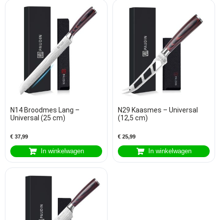
N14 Broodmes Lang –
N29 Kaasmes – Universal
Universal (25 cm)
(12,5 cm)
€
37,99
€
25,99
In winkelwagen
In winkelwagen