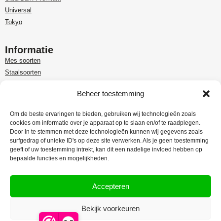
Universal
Tokyo
Informatie
Mes soorten
Staalsoorten
Over Paudin
Beheer toestemming
Paudin-dealer in Benelux
Customer care
Om de beste ervaringen te bieden, gebruiken wij technologieën zoals
cookies om informatie over je apparaat op te slaan en/of te raadplegen.
Garantie en retour
Door in te stemmen met deze technologieën kunnen wij gegevens zoals
Leveringsinformatie
surfgedrag of unieke ID's op deze site verwerken. Als je geen toestemming
Klachtenregeling
geeft of uw toestemming intrekt, kan dit een nadelige invloed hebben op
bepaalde functies en mogelijkheden.
Privacy Policy
Algemene voorwaarden
Accepteren
Bekijk voorkeuren
Webdesign:
Rex Media