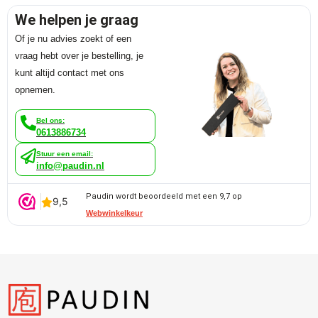
We helpen je graag
Of je nu advies zoekt of een
vraag hebt over je bestelling, je
kunt altijd contact met ons
opnemen.
Bel ons:
0613886734
Stuur een email:
info@paudin.nl
Paudin wordt beoordeeld met een 9,7 op
Webwinkelkeur