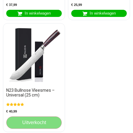
€
37,99
€
25,99
In winkelwagen
In winkelwagen
N23 Bullnose Vleesmes –
Universal (25 cm)
Gewaardeerd
€
40,99
5.00
uit 5
Uitverkocht