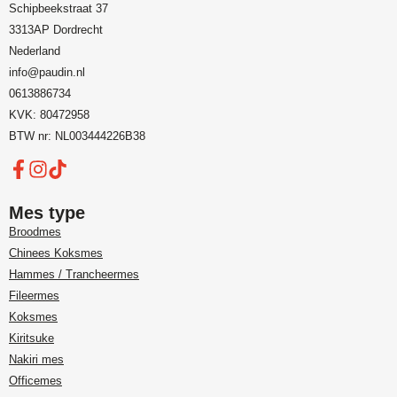
Schipbeekstraat 37
3313AP Dordrecht
Nederland
info@paudin.nl
0613886734
KVK: 80472958
BTW nr: NL003444226B38
Mes type
Broodmes
Chinees Koksmes
Hammes / Trancheermes
Fileermes
Koksmes
Kiritsuke
Nakiri mes
Officemes