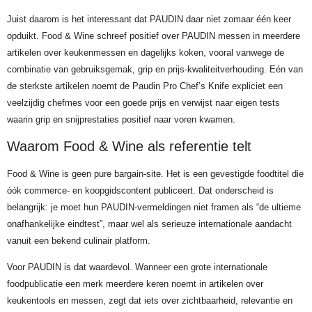
Juist daarom is het interessant dat PAUDIN daar niet zomaar één keer
opduikt. Food & Wine schreef positief over PAUDIN messen in meerdere
artikelen over keukenmessen en dagelijks koken, vooral vanwege de
combinatie van gebruiksgemak, grip en prijs-kwaliteitverhouding. Eén van
de sterkste artikelen noemt de Paudin Pro Chef’s Knife expliciet een
veelzijdig chefmes voor een goede prijs en verwijst naar eigen tests
waarin grip en snijprestaties positief naar voren kwamen.
Waarom Food & Wine als referentie telt
Food & Wine is geen pure bargain-site. Het is een gevestigde foodtitel die
óók commerce- en koopgidscontent publiceert. Dat onderscheid is
belangrijk: je moet hun PAUDIN-vermeldingen niet framen als “de ultieme
onafhankelijke eindtest”, maar wel als serieuze internationale aandacht
vanuit een bekend culinair platform.
Voor PAUDIN is dat waardevol. Wanneer een grote internationale
foodpublicatie een merk meerdere keren noemt in artikelen over
keukentools en messen, zegt dat iets over zichtbaarheid, relevantie en