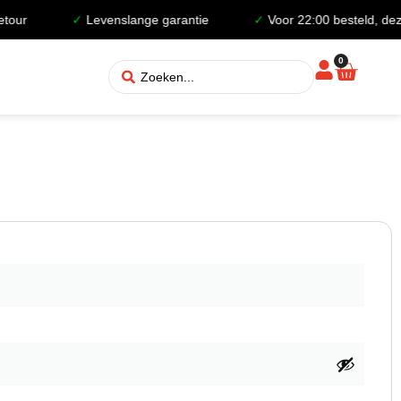
tour
✓
Levenslange garantie
✓
Voor 22:00 besteld, dez
0