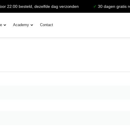
r 22:00 besteld, dezelfde dag verzonden
✓
30 dagen gratis re
ie
Academy
Contact