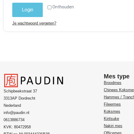
Onthouden
Login
Je wachtwoord vergeten?
Mes type
Broodmes
Chinees Koksme
Schipbeekstraat 37
Hammes / Tranc
3313AP Dordrecht
Fileermes
Nederland
Koksmes
info@paudin.nl
Kiritsuke
0613886734
Nakiri mes
KVK: 80472958
Officemes