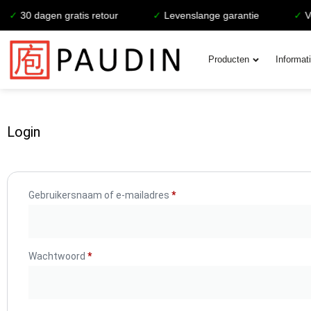
✓
30 dagen gratis retour
✓
Levenslange garantie
✓
Voo
Producten
Informat
Login
Gebruikersnaam of e-mailadres
*
Wachtwoord
*