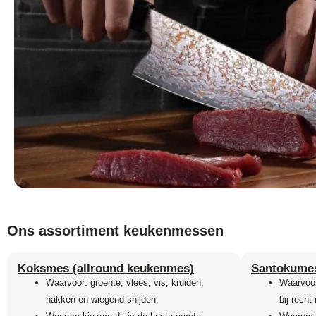
Ons assortiment keukenmessen
Koksmes (allround keukenmes)
Santokumes
Waarvoor: groente, vlees, vis, kruiden;
Waarvoor:
hakken en wiegend snijden.
bij recht