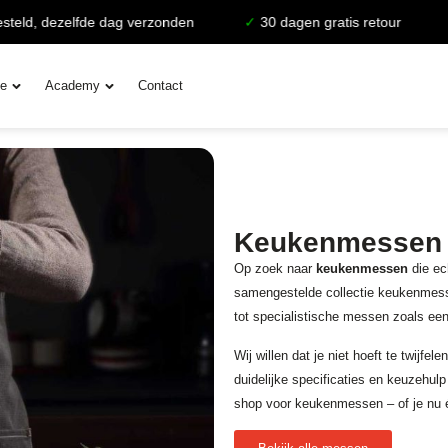
lfde dag verzonden
✓
30 dagen gratis retour
✓
Levensla
ie
Academy
Contact
Keukenmessen k
Op zoek naar
keukenmessen
die ec
samengestelde collectie keukenmesse
tot specialistische messen zoals een
Wij willen dat je niet hoeft te twijf
duidelijke specificaties en keuzehulp
shop voor keukenmessen – of je nu 