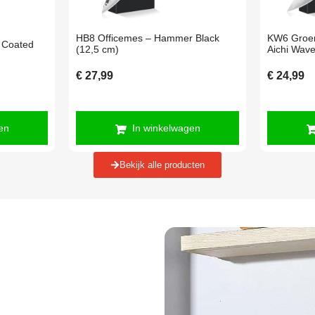
HB8 Officemes – Hammer Black
KW6 Groen
 Coated
(12,5 cm)
Aichi Wave
€
27,99
€
24,99
en
In winkelwagen
Bekijk alle producten