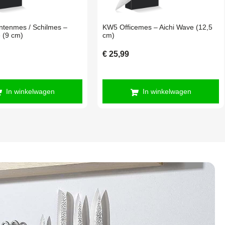
tenmes / Schilmes –
KW5 Officemes – Aichi Wave (12,5
 (9 cm)
cm)
€
25,99
In winkelwagen
In winkelwagen