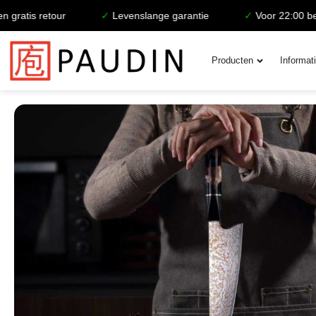
tour
✓
Levenslange garantie
✓
Voor 22:00 besteld, deze
Producten
Informat