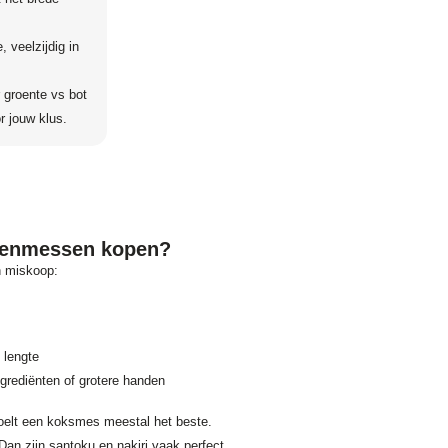
 veelzijdig in
r groente vs bot
r jouw klus.
ukenmessen kopen?
n miskoop:
 lengte
ngrediënten of grotere handen
oelt een koksmes meestal het beste.
Dan zijn santoku en nakiri vaak perfect.