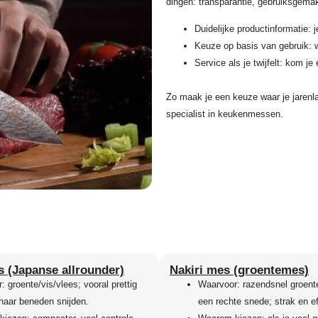
dingen: transparantie, gebruiksgema
Duidelijke productinformatie: 
Keuze op basis van gebruik: we
Service als je twijfelt: kom je
Zo maak je een keuze waar je jarenl
specialist in keukenmessen.
 (Japanse allrounder)
Nakiri mes (groentemes)
 groente/vis/vlees; vooral prettig
Waarvoor: razendsnel groent
 naar beneden snijden.
een rechte snede; strak en ef