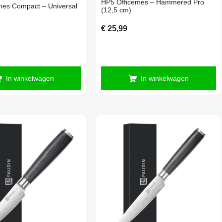
HP5 Officemes – Hammered Pro
es Compact – Universal
(12,5 cm)
€
25,99
In winkelwagen
In winkelwagen