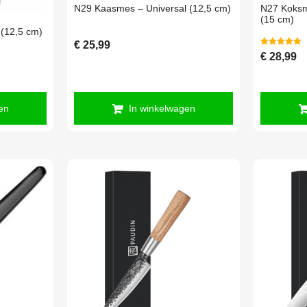
N29 Kaasmes – Universal (12,5 cm)
N27 Koksm
(15 cm)
 (12,5 cm)
€
25,99
Gewaardeerd
€
28,99
5.00
uit 5
en
In winkelwagen