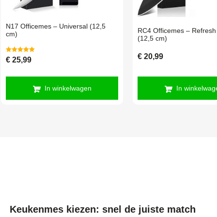
N17 Officemes – Universal (12,5
RC4 Officemes – Refresh
cm)
(12,5 cm)
€
20,99
Gewaardeerd
€
25,99
5.00
uit 5
In winkelwagen
In winkelwag
Keukenmes kiezen: snel de juiste match