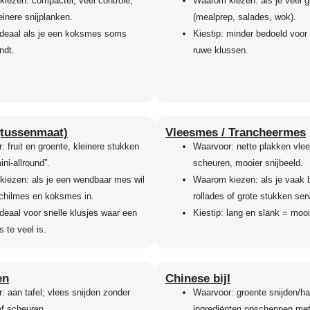
iezen: compacter, veel controle,
Waarom kiezen: als je veel g
leinere snijplanken.
(mealprep, salades, wok).
 ideaal als je een koksmes soms
Kiestip: minder bedoeld voor 
indt.
ruwe klussen.
(tussenmaat)
Vleesmes / Trancheermes
 fruit en groente, kleinere stukken
Waarvoor: nette plakken vlee
ini-allround”.
scheuren, mooier snijbeeld.
iezen: als je een wendbaar mes wil
Waarom kiezen: als je vaak 
chilmes en koksmes in.
rollades of grote stukken ser
ideaal voor snelle klusjes waar een
Kiestip: lang en slank = mooi
 te veel is.
en
Chinese bijl
: aan tafel; vlees snijden zonder
Waarvoor: groente snijden/h
of scheuren.
ingrediënten opscheppen met