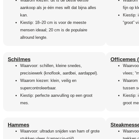
Waarom kiezen: dit is de beste eerste
Waarom k
aankoop als je één mes wilt dat bijna alles
fijn op k
kan.
Kiestip:
Kiestip: 18–20 cm is voor de meeste
“groot” v
mensen ideaal; 20 cm is de populaire
allround lengte.
Schilmes
Officemes 
Waarvoor: schillen, kleine snedes,
Waarvoor:
precisiewerk (knoflook, aardbei, aardappel).
vlees; “m
Waarom kiezen: klein, veilig en
Waarom k
supercontroleerbaar.
tussen s
Kiestip: perfecte aanvulling op een groot
Kiestip: 
mes.
groot mes
Hammes
Steakmess
Waarvoor: ultradun snijden van ham of grote
Waarvoor
stukken vlees (carpaccio-stijl).
trekken 