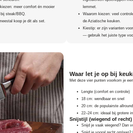
iezen: meer comfort én mooier
lemmet.
t bij steak/BBQ.
Waarom kiezen: veel controle,
meestal koop je dit als set.
de Aziatische keuken.
Kiestip: er zijn varianten voo
— gebruik het juiste type voo
Waar let je op bij ke
Met deze vier punten voorkom je ee
Lengte (comfort en controle)
18 cm: wendbaar en snel
20 cm: de populairste allround
22–24 cm: ideaal bij grotere i
Snijstijl (wiegend of recht)
Snijd je vaak wiegend? Dan v
Snijd je vooral recht omlaag? 