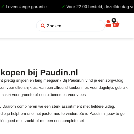
nge garantie
✓
Voor 22:00 besteld, dezelfde dag verzonden
0
open bij Paudin.nl
ht prettig snijden en lang meegaan? Bij
Paudin.nl
vind je een zorgvuldig
n voor elke snijklus: van een allround keukenmes voor dagelijks gebruik
 nakiri voor groente of een uitbeenmes voor vlees.
elen. Daarom combineren we een sterk assortiment met heldere uitleg,
 die je helpt om snel het juiste mes te vinden. Zo is Paudin.nl jouw to-go
één goed mes zoekt of meteen een complete set.