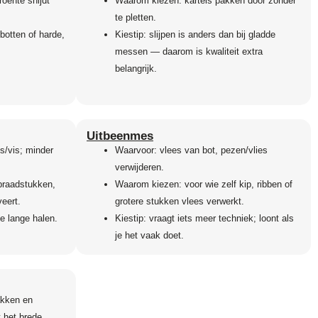
roente snijdt
Waarom kiezen: kartels pakken door zonder
te pletten.
botten of harde,
Kiestip: slijpen is anders dan bij gladde
messen — daarom is kwaliteit extra
belangrijk.
Uitbeenmes
s/vis; minder
Waarvoor: vlees van bot, pezen/vlies
verwijderen.
braadstukken,
Waarom kiezen: voor wie zelf kip, ribben of
veert.
grotere stukken vlees verwerkt.
e lange halen.
Kiestip: vraagt iets meer techniek; loont als
je het vaak doet.
akken en
 het brede