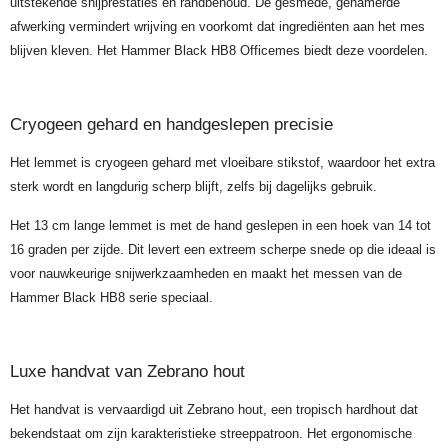
uitstekende snijprestaties en randbehoud. De gesmede, gehamerde
afwerking vermindert wrijving en voorkomt dat ingrediënten aan het mes
blijven kleven. Het Hammer Black HB8 Officemes biedt deze voordelen.
Cryogeen gehard en handgeslepen precisie
Het lemmet is cryogeen gehard met vloeibare stikstof, waardoor het extra
sterk wordt en langdurig scherp blijft, zelfs bij dagelijks gebruik.
Het 13 cm lange lemmet is met de hand geslepen in een hoek van 14 tot
16 graden per zijde. Dit levert een extreem scherpe snede op die ideaal is
voor nauwkeurige snijwerkzaamheden en maakt het messen van de
Hammer Black HB8 serie speciaal.
Luxe handvat van Zebrano hout
Het handvat is vervaardigd uit Zebrano hout, een tropisch hardhout dat
bekendstaat om zijn karakteristieke streeppatroon. Het ergonomische