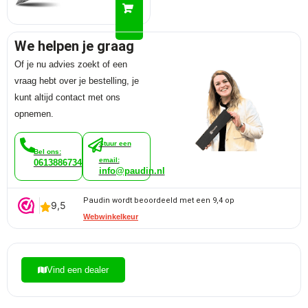
We helpen je graag
Of je nu advies zoekt of een
vraag hebt over je bestelling, je
kunt altijd contact met ons
opnemen.
Stuur een
Bel ons:
email:
0613886734
info@paudin.nl
Paudin wordt beoordeeld met een 9,4 op
Webwinkelkeur
Vind een dealer