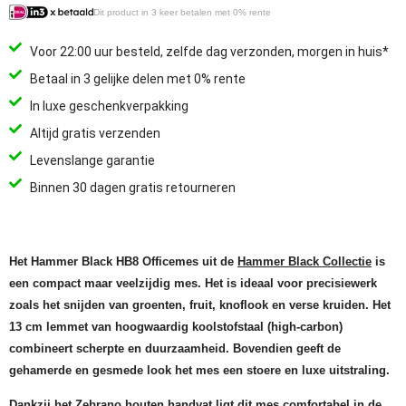
Dit product in 3 keer betalen met 0% rente
Voor 22:00 uur besteld, zelfde dag verzonden, morgen in huis*
Betaal in 3 gelijke delen met 0% rente
In luxe geschenkverpakking
Altijd gratis verzenden
Levenslange garantie
Binnen 30 dagen gratis retourneren
Het Hammer Black HB8 Officemes uit de
Hammer Black Collectie
is
een compact maar veelzijdig mes. Het is ideaal voor precisiewerk
zoals het snijden van groenten, fruit, knoflook en verse kruiden.
Het
13 cm lemmet van hoogwaardig koolstofstaal (high-carbon)
combineert scherpte en duurzaamheid. Bovendien geeft de
gehamerde en gesmede look het mes een stoere en luxe uitstraling.
Dankzij het Zebrano houten handvat ligt dit mes comfortabel in de