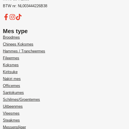
BTW nr: NL003444226B38
Mes type
Broodmes
Chinees Koksmes
Hammes / Trancheermes
Fileermes
Koksmes
Kiritsuke
Nakiri mes
Officemes
Santokumes
Schilmes/Groentemes
Uitbeenmes
Vleesmes
Steakmes
Messenslijper