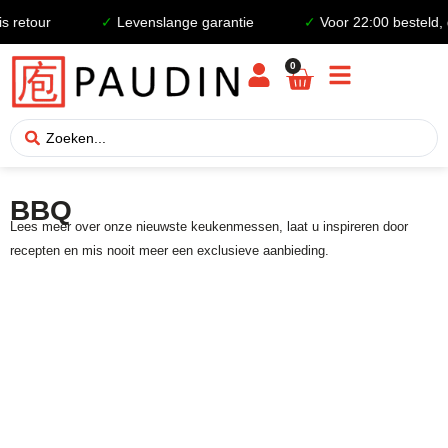
retour
✓
Levenslange garantie
✓
Voor 22:00 besteld, d
0
BBQ
Lees meer over onze nieuwste keukenmessen, laat u inspireren door
recepten en mis nooit meer een exclusieve aanbieding.
Sharp stories and fresh