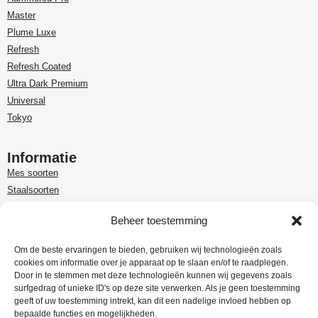
Master
Plume Luxe
Refresh
Refresh Coated
Ultra Dark Premium
Universal
Tokyo
Informatie
Mes soorten
Staalsoorten
Over Paudin
Beheer toestemming
Paudin-dealer in Benelux
Customer care
Om de beste ervaringen te bieden, gebruiken wij technologieën zoals
cookies om informatie over je apparaat op te slaan en/of te raadplegen.
Garantie en retour
Door in te stemmen met deze technologieën kunnen wij gegevens zoals
Leveringsinformatie
surfgedrag of unieke ID's op deze site verwerken. Als je geen toestemming
Klachtenregeling
geeft of uw toestemming intrekt, kan dit een nadelige invloed hebben op
bepaalde functies en mogelijkheden.
Privacy Policy