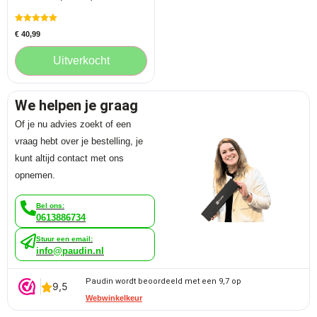
Gewaardeerd
€
40,99
5.00
uit 5
Uitverkocht
We helpen je graag
Of je nu advies zoekt of een
vraag hebt over je bestelling, je
kunt altijd contact met ons
opnemen.
Bel ons:
0613886734
Stuur een email:
info@paudin.nl
Paudin wordt beoordeeld met een 9,7 op
Webwinkelkeur