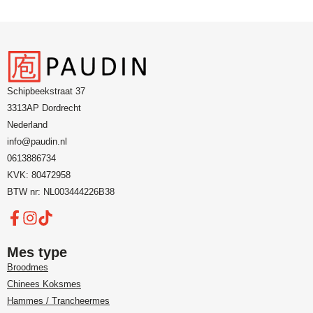
Schipbeekstraat 37
3313AP Dordrecht
Nederland
info@paudin.nl
0613886734
KVK: 80472958
BTW nr: NL003444226B38
Mes type
Broodmes
Chinees Koksmes
Hammes / Trancheermes