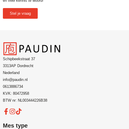
en veel kennis te woord!
Stel je vraag
Schipbeekstraat 37
3313AP Dordrecht
Nederland
info@paudin.nl
0613886734
KVK: 80472958
BTW nr: NL003444226B38
Mes type