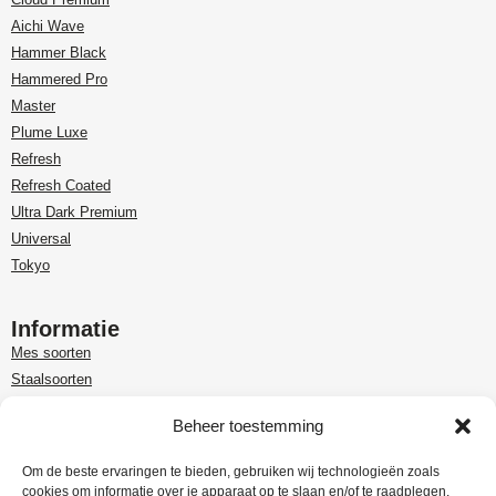
Aichi Wave
Hammer Black
Hammered Pro
Master
Plume Luxe
Refresh
Refresh Coated
Ultra Dark Premium
Universal
Tokyo
Informatie
Mes soorten
Staalsoorten
Over Paudin
Beheer toestemming
Paudin-dealer in Benelux
Customer care
Om de beste ervaringen te bieden, gebruiken wij technologieën zoals
cookies om informatie over je apparaat op te slaan en/of te raadplegen.