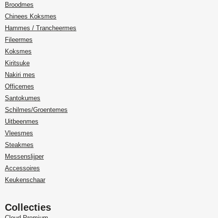
Broodmes
Chinees Koksmes
Hammes / Trancheermes
Fileermes
Koksmes
Kiritsuke
Nakiri mes
Officemes
Santokumes
Schilmes/Groentemes
Uitbeenmes
Vleesmes
Steakmes
Messenslijper
Accessoires
Keukenschaar
Collecties
Cloud Premium