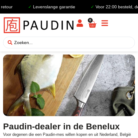
etour
✓
Levenslange garantie
✓
Voor 22:00 besteld, de
0
Paudin-dealer in de Benelux
Voor degenen die een Paudin-mes willen kopen en uit Nederland, België