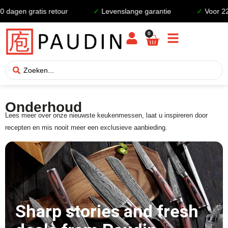
agen gratis retour
✓
Levenslange garantie
✓
Voor 22:0
0
Onderhoud
Lees meer over onze nieuwste keukenmessen, laat u inspireren door
recepten en mis nooit meer een exclusieve aanbieding.
Sharp stories and fresh