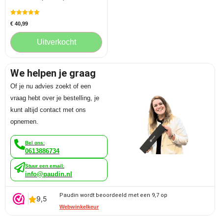
Gewaardeerd
€
40,99
5.00
uit 5
Uitverkocht
We helpen je graag
Of je nu advies zoekt of een
vraag hebt over je bestelling, je
kunt altijd contact met ons
opnemen.
Bel ons:
0613886734
Stuur een email:
info@paudin.nl
Paudin wordt beoordeeld met een 9,7 op
Webwinkelkeur