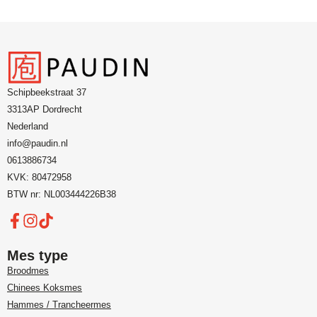
Schipbeekstraat 37
3313AP Dordrecht
Nederland
info@paudin.nl
0613886734
KVK: 80472958
BTW nr: NL003444226B38
Mes type
Broodmes
Chinees Koksmes
Hammes / Trancheermes