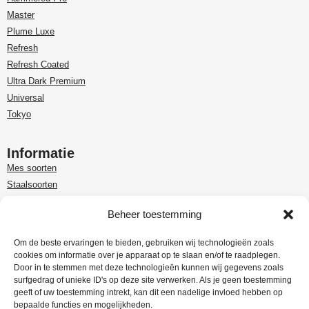
Master
Plume Luxe
Refresh
Refresh Coated
Ultra Dark Premium
Universal
Tokyo
Informatie
Mes soorten
Staalsoorten
Over Paudin
Beheer toestemming
Paudin-dealer in Benelux
Customer care
Om de beste ervaringen te bieden, gebruiken wij technologieën zoals
cookies om informatie over je apparaat op te slaan en/of te raadplegen.
Garantie en retour
Door in te stemmen met deze technologieën kunnen wij gegevens zoals
Leveringsinformatie
surfgedrag of unieke ID's op deze site verwerken. Als je geen toestemming
Klachtenregeling
geeft of uw toestemming intrekt, kan dit een nadelige invloed hebben op
bepaalde functies en mogelijkheden.
Privacy Policy