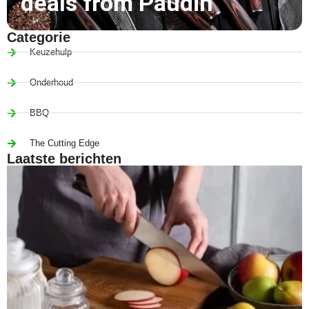
deals from Paudin
Categorie
Keuzehulp
Onderhoud
BBQ
The Cutting Edge
Laatste berichten