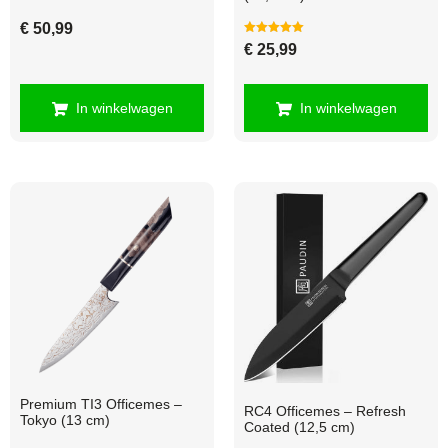
€
50,99
Gewaardeerd
€
25,99
5.00
uit 5
In winkelwagen
In winkelwagen
Premium TI3 Officemes –
RC4 Officemes – Refresh
Tokyo (13 cm)
Coated (12,5 cm)