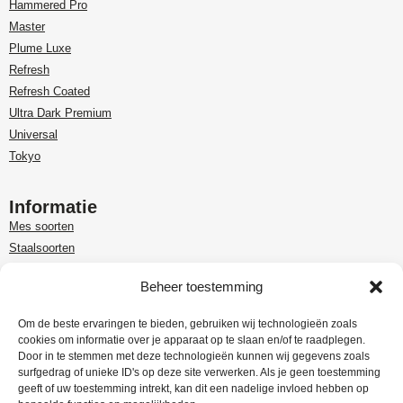
Hammered Pro
Master
Plume Luxe
Refresh
Refresh Coated
Ultra Dark Premium
Universal
Tokyo
Informatie
Mes soorten
Staalsoorten
Over Paudin
Beheer toestemming
Paudin-dealer in Benelux
Customer care
Om de beste ervaringen te bieden, gebruiken wij technologieën zoals
cookies om informatie over je apparaat op te slaan en/of te raadplegen.
Garantie en retour
Door in te stemmen met deze technologieën kunnen wij gegevens zoals
Leveringsinformatie
surfgedrag of unieke ID's op deze site verwerken. Als je geen toestemming
Klachtenregeling
geeft of uw toestemming intrekt, kan dit een nadelige invloed hebben op