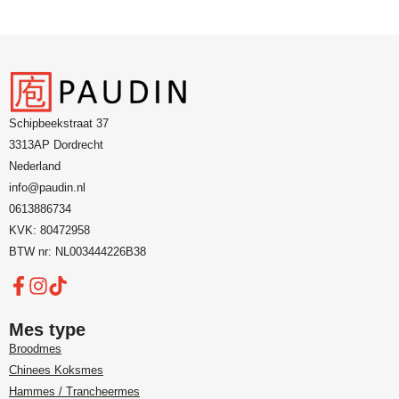
Schipbeekstraat 37
3313AP Dordrecht
Nederland
info@paudin.nl
0613886734
KVK: 80472958
BTW nr: NL003444226B38
Mes type
Broodmes
Chinees Koksmes
Hammes / Trancheermes