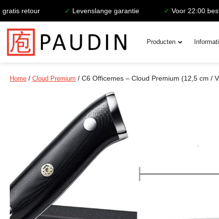
retour
✓
Levenslange garantie
✓
Voor 22:00 besteld, d
Producten
Informat
/
/ C6 Officemes – Cloud Premium (12,5 cm / 
Home
Cloud Premium