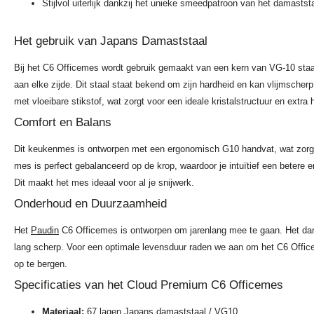
Stijlvol uiterlijk dankzij het unieke smeedpatroon van het damastst
Het gebruik van Japans Damaststaal
Bij het C6 Officemes wordt gebruik gemaakt van een kern van VG-10 staa
aan elke zijde. Dit staal staat bekend om zijn hardheid en kan vlijmsche
met vloeibare stikstof, wat zorgt voor een ideale kristalstructuur en extra
Comfort en Balans
Dit keukenmes is ontworpen met een ergonomisch G10 handvat, wat zorgt 
mes is perfect gebalanceerd op de krop, waardoor je intuïtief een betere e
Dit maakt het mes ideaal voor al je snijwerk.
Onderhoud en Duurzaamheid
Het
Paudin
C6 Officemes is ontworpen om jarenlang mee te gaan. Het dam
lang scherp. Voor een optimale levensduur raden we aan om het C6 Offi
op te bergen.
Specificaties van het Cloud Premium C6 Officemes
Materiaal:
67 lagen Japans damaststaal / VG10