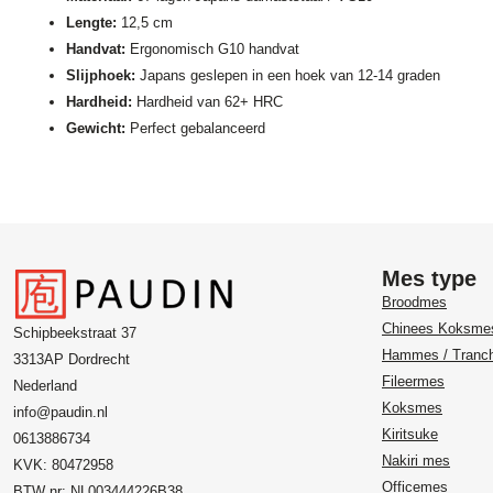
Lengte:
12,5 cm
Handvat:
Ergonomisch G10 handvat
Slijphoek:
Japans geslepen in een hoek van 12-14 graden
Hardheid:
Hardheid van 62+ HRC
Gewicht:
Perfect gebalanceerd
Mes type
Broodmes
Chinees Koksme
Schipbeekstraat 37
Hammes / Tranc
3313AP Dordrecht
Fileermes
Nederland
Koksmes
info@paudin.nl
Kiritsuke
0613886734
Nakiri mes
KVK: 80472958
Officemes
BTW nr: NL003444226B38