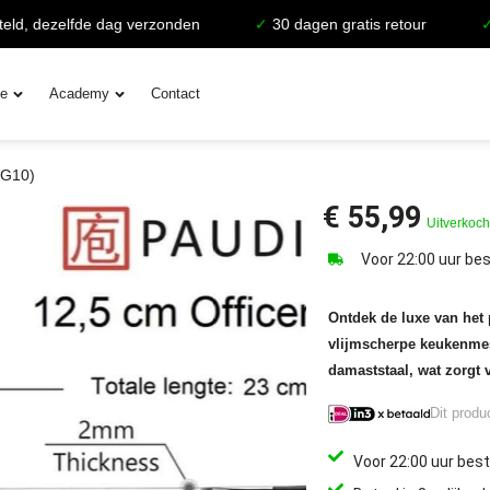
ezelfde dag verzonden
✓
30 dagen gratis retour
✓
Leven
ie
Academy
Contact
VG10)
€
55,99
Uitverkoch
Voor 22:00 uur bes
Ontdek de luxe van het 
vlijmscherpe keukenmes
damaststaal, wat zorgt
Dit produ
Voor 22:00 uur best