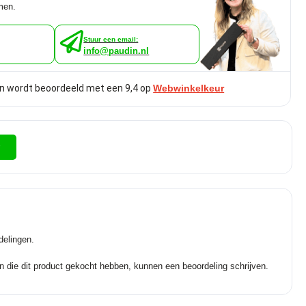
men.
Stuur een email:
info@paudin.nl
n wordt beoordeeld met een 9,4 op
Webwinkelkeur
r
delingen.
n die dit product gekocht hebben, kunnen een beoordeling schrijven.