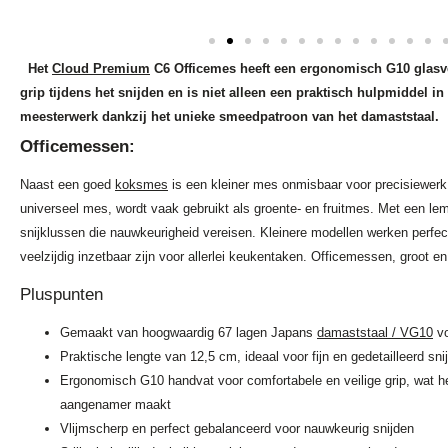
Het
Cloud Premium
C6 Officemes heeft een ergonomisch G10 glasve
grip tijdens het snijden en is niet alleen een praktisch hulpmiddel i
meesterwerk dankzij het unieke smeedpatroon van het damaststaal.
Officemessen:
Naast een goed
koksmes
is een kleiner mes onmisbaar voor precisiewerk
universeel mes, wordt vaak gebruikt als groente- en fruitmes. Met een lem
snijklussen die nauwkeurigheid vereisen. Kleinere modellen werken perfect
veelzijdig inzetbaar zijn voor allerlei keukentaken. Officemessen, groot en 
Pluspunten
Gemaakt van hoogwaardig 67 lagen Japans
damaststaal / VG10
vo
Praktische lengte van 12,5 cm, ideaal voor fijn en gedetailleerd sni
Ergonomisch G10 handvat voor comfortabele en veilige grip, wat h
aangenamer maakt
Vlijmscherp en perfect gebalanceerd voor nauwkeurig snijden