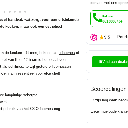
contact met ons opne
Bel ons:
zel handvat, wat zorgt voor een uitstekende
0613886734
n de keuken, maar ook een esthetisch
Paudi
 in de keuken. Dit mes, bekend als
officemes
of
met van 8 tot 12,5 cm is het ideaal voor
Vind een deale
 als schilmes, terwijl grotere officemessen
klein, zijn essentieel voor elke chef!
Beoordelingen
or langdurige scherpte
Er zijn nog geen beoor
jwerk
et gebruik van het C6 Officemes nog
Enkel ingelogde klante