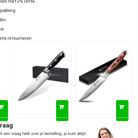
delen met 0% rente
rpakking
den
ie
atis retourneren
graag
f een vraag hebt over je bestelling, je kunt altijd