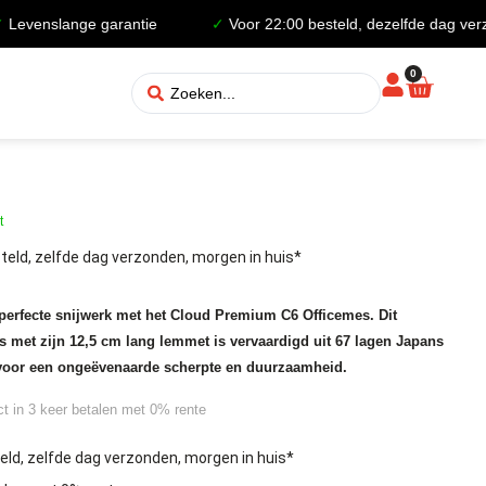
slange garantie
✓
Voor 22:00 besteld, dezelfde dag verzonden
0
t
teld, zelfde dag verzonden, morgen in huis*
perfecte snijwerk met het Cloud Premium C6 Officemes. Dit
 met zijn 12,5 cm lang lemmet is vervaardigd uit 67 lagen Japans
 voor een ongeëvenaarde scherpte en duurzaamheid.
ct in 3 keer betalen met 0% rente
eld, zelfde dag verzonden, morgen in huis*