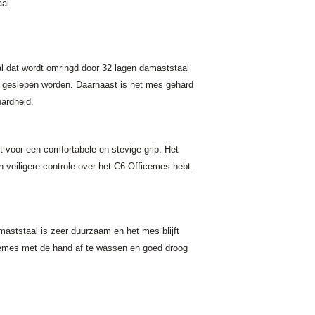
aal
l dat wordt omringd door 32 lagen damaststaal
rp geslepen worden. Daarnaast is het mes gehard
 hardheid.
voor een comfortabele en stevige grip. Het
n veiligere controle over het C6 Officemes hebt.
aststaal is zeer duurzaam en het mes blijft
cemes met de hand af te wassen en goed droog