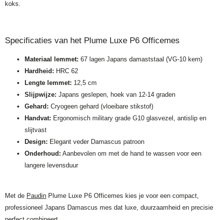
koks.
Specificaties van het Plume Luxe P6 Officemes
Materiaal lemmet:
67 lagen Japans damaststaal (VG-10 kern)
Hardheid:
HRC 62
Lengte lemmet:
12,5 cm
Slijpwijze:
Japans geslepen, hoek van 12-14 graden
Gehard:
Cryogeen gehard (vloeibare stikstof)
Handvat:
Ergonomisch military grade G10 glasvezel, antislip en
slijtvast
Design:
Elegant veder Damascus patroon
Onderhoud:
Aanbevolen om met de hand te wassen voor een
langere levensduur
Met de
Paudin
Plume Luxe P6 Officemes kies je voor een compact,
professioneel Japans Damascus mes dat luxe, duurzaamheid en precisie
perfect combineert.