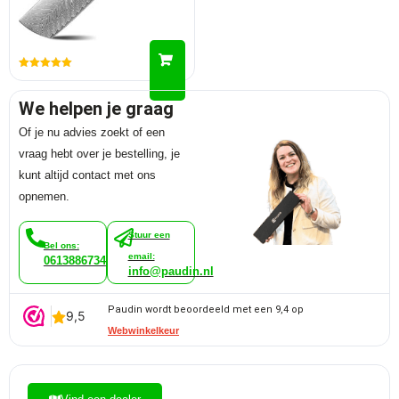
Gewaardeerd
5.00
uit 5
We helpen je graag
Of je nu advies zoekt of een
vraag hebt over je bestelling, je
kunt altijd contact met ons
opnemen.
Stuur een
Bel ons:
email:
0613886734
info@paudin.nl
Paudin wordt beoordeeld met een 9,4 op
Webwinkelkeur