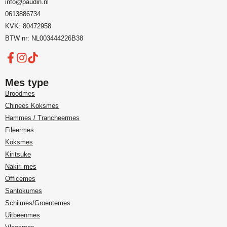
info@paudin.nl
0613886734
KVK: 80472958
BTW nr: NL003444226B38
Mes type
Broodmes
Chinees Koksmes
Hammes / Trancheermes
Fileermes
Koksmes
Kiritsuke
Nakiri mes
Officemes
Santokumes
Schilmes/Groentemes
Uitbeenmes