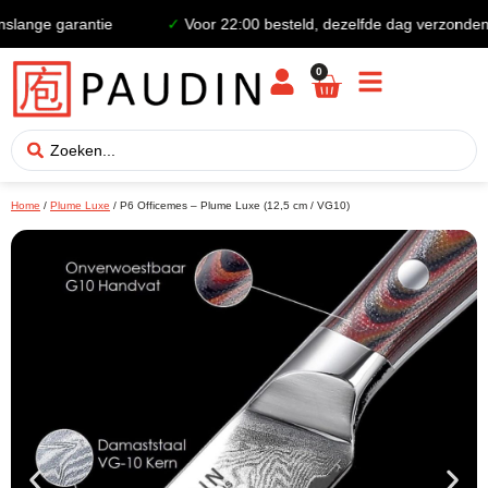
nge garantie
✓
Voor 22:00 besteld, dezelfde dag verzonden
0
Home
/
Plume Luxe
/ P6 Officemes – Plume Luxe (12,5 cm / VG10)