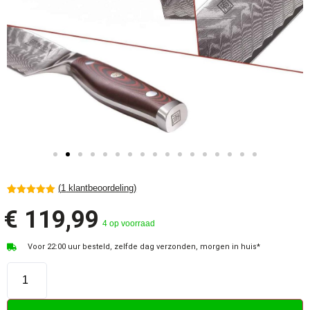
(
1
klantbeoordeling)
Gewaardeerd
1
€
119,99
5.00
op 5
gebaseerd
4 op voorraad
op
klant
waardering
Voor 22:00 uur besteld, zelfde dag verzonden, morgen in huis*