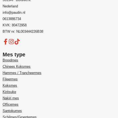
Nederland
info@paudin.nl
0613886734
KVK: 80472958
BTW nr: NL003444226B38
Mes type
Broodmes
Chinees Koksmes
Hammes / Trancheermes
Fileermes
Koksmes
Kiritsuke
Nakiri mes
Officemes
Santokumes
Schilmes/Groentemes