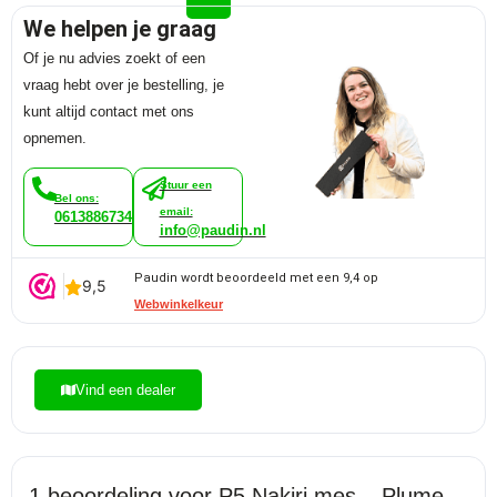
We helpen je graag
Of je nu advies zoekt of een
vraag hebt over je bestelling, je
kunt altijd contact met ons
opnemen.
Stuur een
Bel ons:
email:
0613886734
info@paudin.nl
Paudin wordt beoordeeld met een 9,4 op
Webwinkelkeur
Vind een dealer
1 beoordeling voor
P5 Nakiri mes – Plume