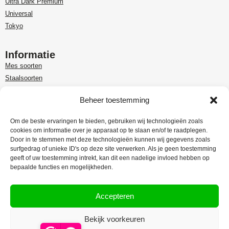
Ultra Dark Premium
Universal
Tokyo
Informatie
Mes soorten
Staalsoorten
Over Paudin
Beheer toestemming
Paudin-dealer in Benelux
Customer care
Om de beste ervaringen te bieden, gebruiken wij technologieën zoals
cookies om informatie over je apparaat op te slaan en/of te raadplegen.
Garantie en retour
Door in te stemmen met deze technologieën kunnen wij gegevens zoals
Leveringsinformatie
surfgedrag of unieke ID's op deze site verwerken. Als je geen toestemming
Klachtenregeling
geeft of uw toestemming intrekt, kan dit een nadelige invloed hebben op
bepaalde functies en mogelijkheden.
Privacy Policy
Algemene voorwaarden
Accepteren
Bekijk voorkeuren
Webdesign:
Rex Media