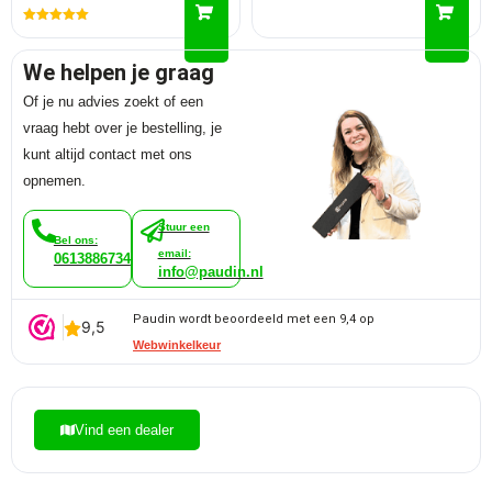
Gewaardeerd
5.00
uit 5
We helpen je graag
Of je nu advies zoekt of een
vraag hebt over je bestelling, je
kunt altijd contact met ons
opnemen.
Stuur een
Bel ons:
email:
0613886734
info@paudin.nl
Paudin wordt beoordeeld met een 9,4 op
Webwinkelkeur
Vind een dealer