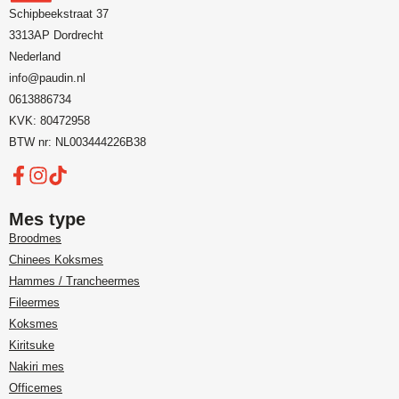
Schipbeekstraat 37
3313AP Dordrecht
Nederland
info@paudin.nl
0613886734
KVK: 80472958
BTW nr: NL003444226B38
Mes type
Broodmes
Chinees Koksmes
Hammes / Trancheermes
Fileermes
Koksmes
Kiritsuke
Nakiri mes
Officemes