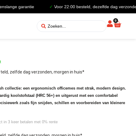
nge garantie
✓
Voor 22:00 besteld, dezelfde dag verzonden
0
t
teld, zelfde dag verzonden, morgen in huis*
sh collectie: een ergonomisch officemes met strak, modern design.
rdig koolstofstaal (HRC 56+) en uitgerust met een comfortabel
cisiewerk zoals fijn snijden, schillen en voorbereiden van kleinere
ct in 3 keer betalen met 0% rente
eld, zelfde dag verzonden, morgen in huis*