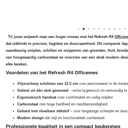
Til jouw snijwerk naar een hoger niveau met het Refresh R4
Office
dat uitblinkt in precisie, hygiëne en duurzaamheid. Dit compacte Ja
nauwkeurig snijden, schillen en snipperen van groenten, fruit, kruid
van hoogwaardig carbonstaal en voorzien van een strak modern desi
elke keuken.
Voordelen van het Refresh R4 Officemes
Vlijmscherp schilmes van 12,5 cm
voor precisiewerk in de keuk
Geheel uit één stuk gesmeed
– extra hygiënisch en eenvoudig te 
Ergonomisch handvat
voor comfortabel en veilig snijden
Carbonstaal
met hoge hardheid en roestbestendigheid
Gehard met vloeibare stikstof
– voor langdurige scherpte en duu
Modern design
dat stijl en functionaliteit combineert
Professionele kwaliteit in een compact keukenmes