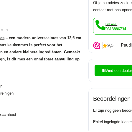
Of je nu advies zoekt o
contact met ons opne
Bel ons:
0613886734
mes
– een modern universeelmes van 12,5 cm
pans keukenmes is perfect voor het
Paudi
en en andere kleinere ingrediënten.
Gemaakt
gn, is dit mes een onmisbare aanvulling op
Vind een deale
en
reinigen
Beoordelingen
Er zijn nog geen beoor
rzaamheid
Enkel ingelogde klante