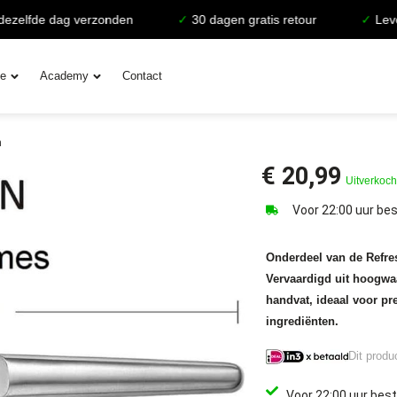
lfde dag verzonden
✓
30 dagen gratis retour
✓
Levensla
ie
Academy
Contact
h
€
20,99
Uitverkoch
Voor 22:00 uur bes
Onderdeel van de Refre
Vervaardigd uit hoogwaa
handvat, ideaal voor pre
ingrediënten.
Dit produ
Voor 22:00 uur best