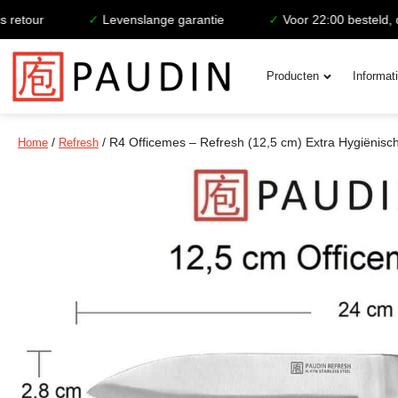
tour
✓
Levenslange garantie
✓
Voor 22:00 besteld, deze
Producten
Informat
/
/ R4 Officemes – Refresh (12,5 cm) Extra Hygiënisc
Home
Refresh