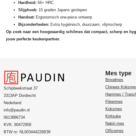
Hardheid:
56+ HRC
Slijphoek:
15 graden Japans geslepen
Handvat:
Ergonomisch one-piece ontwerp
Bijzonderheden:
Extra hygiënisch, duurzaam, vlijmscherp
Op zoek naar een hoogwaardig schilmes dat compact, scherp en hyg
jouw perfecte keukenpartner.
Mes type
Broodmes
Chinees Koksme
Schipbeekstraat 37
Hammes / Tranc
3313AP Dordrecht
Fileermes
Nederland
Koksmes
info@paudin.nl
Kiritsuke
0613886734
Nakiri mes
KVK: 80472958
Officemes
BTW nr: NL003444226B38