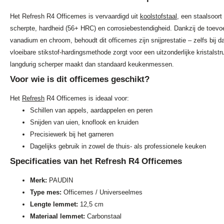
Het Refresh R4 Officemes is vervaardigd uit
koolstofstaal
, een staalsoort
scherpte, hardheid (56+ HRC) en corrosiebestendigheid. Dankzij de toev
vanadium en chroom, behoudt dit officemes zijn snijprestatie – zelfs bij d
vloeibare stikstof-hardingsmethode zorgt voor een uitzonderlijke kristalstr
langdurig scherper maakt dan standaard keukenmessen.
Voor wie is dit officemes geschikt?
Het
Refresh
R4 Officemes is ideaal voor:
Schillen van appels, aardappelen en peren
Snijden van uien, knoflook en kruiden
Precisiewerk bij het garneren
Dagelijks gebruik in zowel de thuis- als professionele keuken
Specificaties van het Refresh R4 Officemes
Merk:
PAUDIN
Type mes:
Officemes / Universeelmes
Lengte lemmet:
12,5 cm
Materiaal lemmet:
Carbonstaal