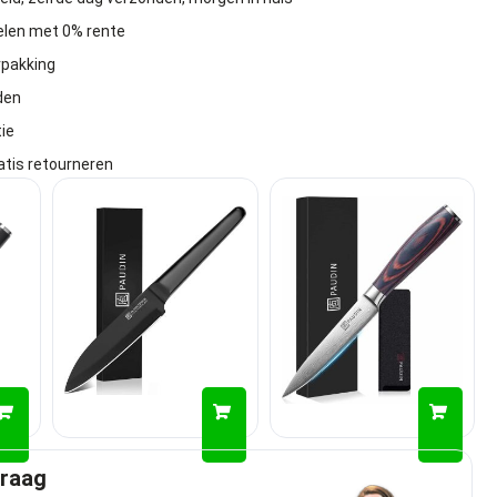
delen met 0% rente
rpakking
den
ie
atis retourneren
graag