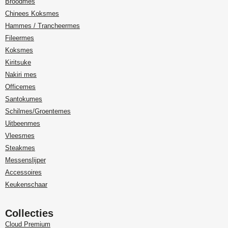
Broodmes
Chinees Koksmes
Hammes / Trancheermes
Fileermes
Koksmes
Kiritsuke
Nakiri mes
Officemes
Santokumes
Schilmes/Groentemes
Uitbeenmes
Vleesmes
Steakmes
Messenslijper
Accessoires
Keukenschaar
Collecties
Cloud Premium