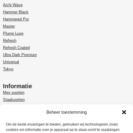
Aichi Wave
Hammer Black
Hammered Pro
Master
Plume Luxe
Refresh
Refresh Coated
Ultra Dark Premium
Universal
Tokyo
Informatie
Mes soorten
Staalsoorten
Over Paudin
Beheer toestemming
Paudin-dealer in Benelux
Customer care
Om de beste ervaringen te bieden, gebruiken wij technologieën zoals
cookies om informatie over je apparaat op te slaan en/of te raadplegen.
Garantie en retour