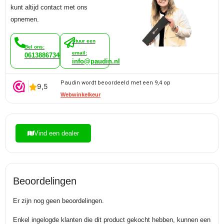
kunt altijd contact met ons
opnemen.
Stuur een
Bel ons:
email:
0613886734
info@paudin.nl
Paudin wordt beoordeeld met een 9,4 op
Webwinkelkeur
Vind een dealer
Beoordelingen
Er zijn nog geen beoordelingen.
Enkel ingelogde klanten die dit product gekocht hebben, kunnen een