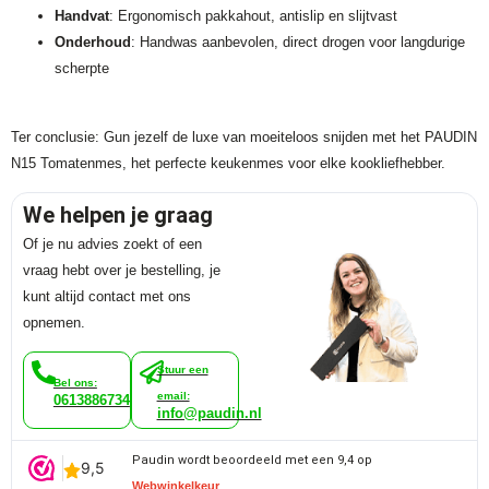
Handvat
: Ergonomisch pakkahout, antislip en slijtvast
Onderhoud
: Handwas aanbevolen, direct drogen voor langdurige
scherpte
Ter conclusie: Gun jezelf de luxe van moeiteloos snijden met het PAUDIN
N15 Tomatenmes, het perfecte keukenmes voor elke kookliefhebber.
We helpen je graag
Of je nu advies zoekt of een
vraag hebt over je bestelling, je
kunt altijd contact met ons
opnemen.
Stuur een
Bel ons:
email:
0613886734
info@paudin.nl
Paudin wordt beoordeeld met een 9,4 op
Webwinkelkeur