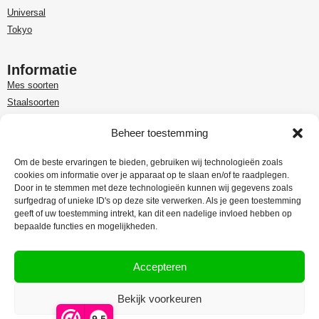
Universal
Tokyo
Informatie
Mes soorten
Staalsoorten
Over Paudin
Beheer toestemming
Paudin-dealer in Benelux
Customer care
Om de beste ervaringen te bieden, gebruiken wij technologieën zoals
cookies om informatie over je apparaat op te slaan en/of te raadplegen.
Garantie en retour
Door in te stemmen met deze technologieën kunnen wij gegevens zoals
Leveringsinformatie
surfgedrag of unieke ID's op deze site verwerken. Als je geen toestemming
Klachtenregeling
geeft of uw toestemming intrekt, kan dit een nadelige invloed hebben op
bepaalde functies en mogelijkheden.
Privacy Policy
Algemene voorwaarden
Accepteren
Bekijk voorkeuren
Webdesign:
Rex Media
9,5