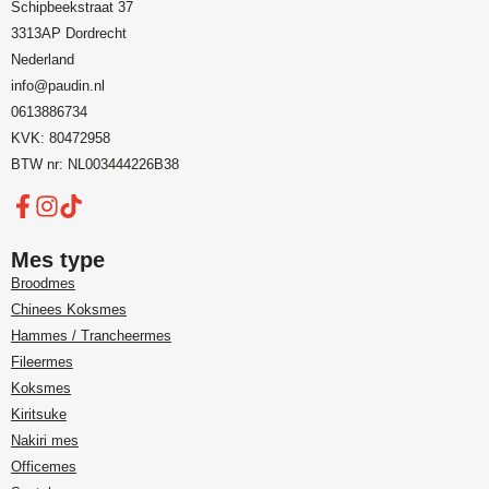
Schipbeekstraat 37
3313AP Dordrecht
Nederland
info@paudin.nl
0613886734
KVK: 80472958
BTW nr: NL003444226B38
Mes type
Broodmes
Chinees Koksmes
Hammes / Trancheermes
Fileermes
Koksmes
Kiritsuke
Nakiri mes
Officemes