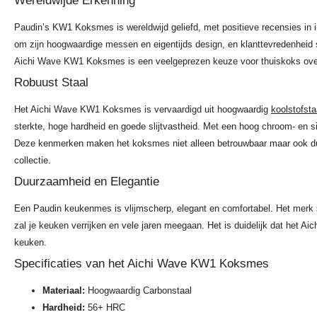
Wereldwijde Erkenning
Paudin’s KW1 Koksmes is wereldwijd geliefd, met positieve recensies in 
om zijn hoogwaardige messen en eigentijds design, en klanttevredenheid s
Aichi Wave KW1 Koksmes is een veelgeprezen keuze voor thuiskoks ove
Robuust Staal
Het Aichi Wave KW1 Koksmes is vervaardigd uit hoogwaardig
koolstofsta
sterkte, hoge hardheid en goede slijtvastheid. Met een hoog chroom- en s
Deze kenmerken maken het koksmes niet alleen betrouwbaar maar ook du
collectie.
Duurzaamheid en Elegantie
Een Paudin keukenmes is vlijmscherp, elegant en comfortabel. Het merk 
zal je keuken verrijken en vele jaren meegaan. Het is duidelijk dat het 
keuken.
Specificaties van het Aichi Wave KW1 Koksmes
Materiaal:
Hoogwaardig Carbonstaal
Hardheid:
56+ HRC