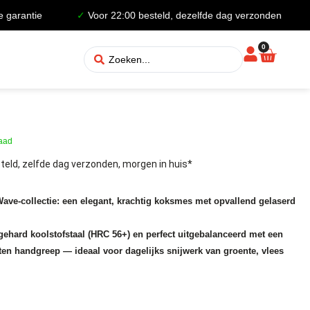
ntie
✓
Voor 22:00 besteld, dezelfde dag verzonden
✓
30
0
raad
teld, zelfde dag verzonden, morgen in huis*
ave-collectie: een elegant, krachtig koksmes met opvallend gelaserd
ehard koolstofstaal (HRC 56+) en perfect uitgebalanceerd met een
n handgreep — ideaal voor dagelijks snijwerk van groente, vlees