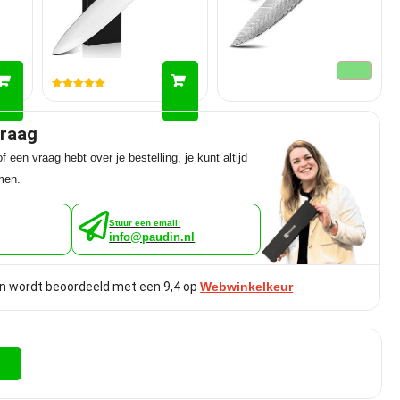
Gewaardeerd
5.00
uit 5
graag
f een vraag hebt over je bestelling, je kunt altijd
men.
Stuur een email:
info@paudin.nl
n wordt beoordeeld met een 9,4 op
Webwinkelkeur
r