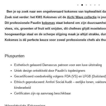
Ben je op zoek naar een ongeëvenaard koksmes van topkwaliteit dat 
Zoek niet verder: het KW1 Koksmes uit de
Aichi Wave collectie
is jou
Dit professionele Paudin
koksmes
staat bekend om zijn duurzaamheid
vlees, vis, groenten of fruit wilt snijden, dit chefmes glijdt moeiteloo
hoogwaardige staal en de scherpe slijping maak je altijd strakke, d
Koksmes is dé perfecte keuze voor zowel professionele chefs als thui
Pluspunten
Esthetisch gelaserd Damascus patroon voor een luxe uitstraling
Uniek design ontwikkeld door Paudin’s topdesigners
Gecertificeerd voedselveilig volgens FDA (VS) en LFGB (Duitsland) 
Ethisch geproduceerd: Amfori Social Audit – eerlijke lonen, vakbo
kinderarbeid
Certificaten zijn op aanvraag beschikbaar