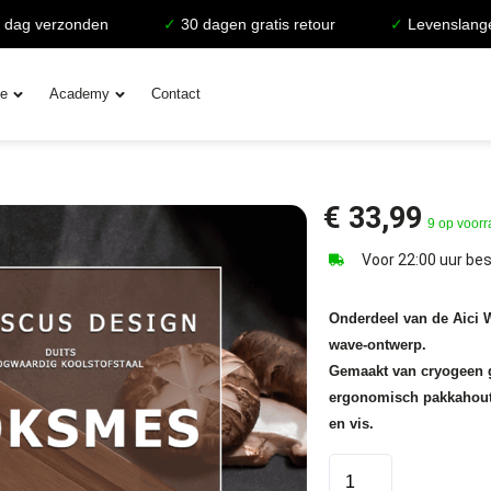
verzonden
✓
30 dagen gratis retour
✓
Levenslange gara
ie
Academy
Contact
€
33,99
9 op voor
Voor 22:00 uur bes
Onderdeel van de Aici W
wave-ontwerp.
Gemaakt van cryogeen g
ergonomisch pakkahoute
en vis.