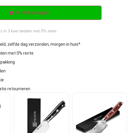
In winkelwagen
ct in 3 keer betalen met 0% rente
eld, zelfde dag verzonden, morgen in huis*
delen met 0% rente
rpakking
den
ie
atis retourneren