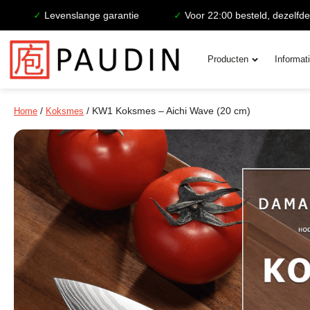
✓
Levenslange garantie
✓
Voor 22:00 besteld, dezelfde dag 
Producten
Informat
/
/ KW1 Koksmes – Aichi Wave (20 cm)
Home
Koksmes