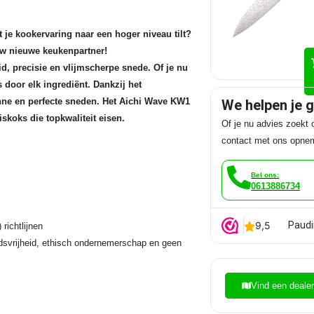
je kookervaring naar een hoger niveau tilt?
w nieuwe keukenpartner!
, precisie en vlijmscherpe snede. Of je nu
s door elk ingrediënt. Dankzij het
unne en perfecte sneden. Het Aichi Wave KW1
We helpen je 
skoks die topkwaliteit eisen.
Of je nu advies zoekt o
contact met ons opne
Bel ons:
0613886734
Paudi
richtlijnen
ndsvrijheid, ethisch ondernemerschap en geen
Vind een deale