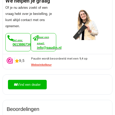
We helpen je graag
Of je nu advies zoekt of een
vraag hebt over je bestelling, je
kunt altijd contact met ons
opnemen.
Stuur een
Bel ons:
email:
0613886734
info@paudin.nl
Paudin wordt beoordeeld met een 9,4 op
Webwinkelkeur
Vind een dealer
Beoordelingen