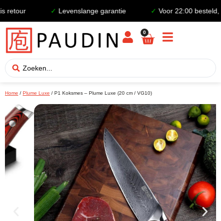
etour
✓
Levenslange garantie
✓
Voor 22:00 besteld, de
0
Home
/
Plume Luxe
/ P1 Koksmes – Plume Luxe (20 cm / VG10)