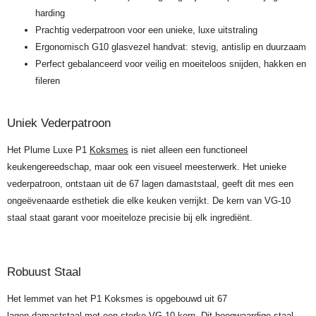
harding
Prachtig vederpatroon voor een unieke, luxe uitstraling
Ergonomisch G10 glasvezel handvat: stevig, antislip en duurzaam
Perfect gebalanceerd voor veilig en moeiteloos snijden, hakken en
fileren
Uniek Vederpatroon
Het Plume Luxe P1
Koksmes
is niet alleen een functioneel
keukengereedschap, maar ook een visueel meesterwerk. Het unieke
vederpatroon, ontstaan uit de 67 lagen damaststaal, geeft dit mes een
ongeëvenaarde esthetiek die elke keuken verrijkt. De kern van VG-10
staal staat garant voor moeiteloze precisie bij elk ingrediënt.
Robuust Staal
Het lemmet van het P1 Koksmes is opgebouwd uit 67
lagen
damaststaal
met een sterke VG-10 kern. Dit hoogwaardige staal