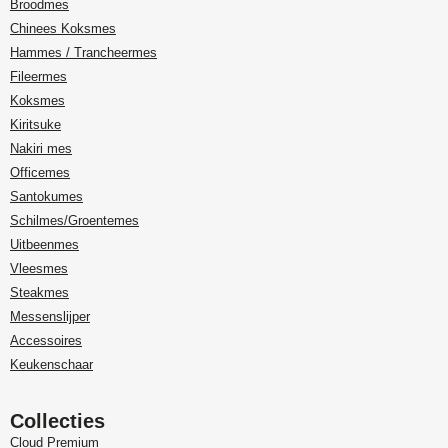
Broodmes
Chinees Koksmes
Hammes / Trancheermes
Fileermes
Koksmes
Kiritsuke
Nakiri mes
Officemes
Santokumes
Schilmes/Groentemes
Uitbeenmes
Vleesmes
Steakmes
Messenslijper
Accessoires
Keukenschaar
Collecties
Cloud Premium