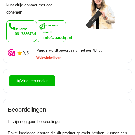
kunt altijd contact met ons
opnemen.
Stuur een
Bel ons:
email:
0613886734
info@paudin.nl
Paudin wordt beoordeeld met een 9,4 op
Webwinkelkeur
Vind een dealer
Beoordelingen
Er zijn nog geen beoordelingen.
Enkel ingelogde klanten die dit product gekocht hebben, kunnen een