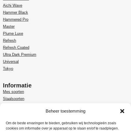
Aichi Wave
Hammer Black
Hammered Pro
Master
Plume Luxe
Refresh
Refresh Coated
Ultra Dark Premium
Universal
Tokyo
Informatie
Mes soorten
Staalsoorten
Over Paudin
Beheer toestemming
Paudin-dealer in Benelux
Customer care
Om de beste ervaringen te bieden, gebruiken wij technologieën zoals
cookies om informatie over je apparaat op te slaan en/of te raadplegen.
Garantie en retour