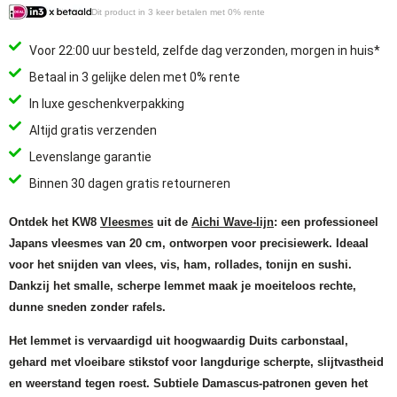
Dit product in 3 keer betalen met 0% rente
Voor 22:00 uur besteld, zelfde dag verzonden, morgen in huis*
Betaal in 3 gelijke delen met 0% rente
In luxe geschenkverpakking
Altijd gratis verzenden
Levenslange garantie
Binnen 30 dagen gratis retourneren
Ontdek het KW8
Vleesmes
uit de
Aichi Wave-lijn
: een professioneel
Japans vleesmes van 20 cm, ontworpen voor precisiewerk. Ideaal
voor het snijden van vlees, vis, ham, rollades, tonijn en sushi.
Dankzij het smalle, scherpe lemmet maak je moeiteloos rechte,
dunne sneden zonder rafels.
Het lemmet is vervaardigd uit hoogwaardig Duits carbonstaal,
gehard met vloeibare stikstof voor langdurige scherpte, slijtvastheid
en weerstand tegen roest. Subtiele Damascus-patronen geven het