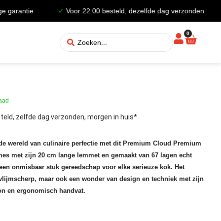
rantie
✓
Voor 22:00 besteld, dezelfde dag verzonden
✓
0
raad
teld, zelfde dag verzonden, morgen in huis*
 de wereld van culinaire perfectie met dit Premium Cloud Premium
mes met zijn 20 cm lange lemmet en gemaakt van 67 lagen echt
 een onmisbaar stuk gereedschap voor elke serieuze kok. Het
 vlijmscherp, maar ook een wonder van design en techniek met zijn
on en ergonomisch handvat.