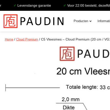
✓
Levenslange garantie
✓
Voor 22:00 besteld, dezelfde d
Producten
Informat
/
/ C5 Vleesmes – Cloud Premium (20 cm / VG
Home
Cloud Premium