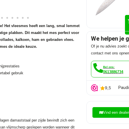
e! Het vleesmes heeft een lang, smal lemmet
tige plakken. Dit maakt het mes perfect voor
We helpen je 
rollades, kalkoen, ham en gebraden vlees.
Of je nu advies zoekt o
 mes de ideale keuze.
contact met ons opne
ijprestaties
Bel ons:
0613886734
rtabel gebruik
Paudi
Vind een deale
agen damaststaal per zijde bevindt zich een
n kan vlijmscherp geslepen worden wanneer dit