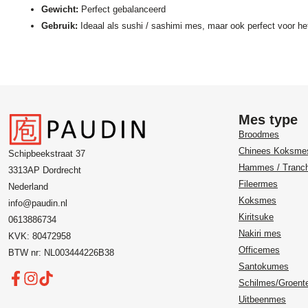
Gewicht:
Perfect gebalanceerd
Gebruik:
Ideaal als sushi / sashimi mes, maar ook perfect voor het
Mes type
Broodmes
Chinees Koksme
Schipbeekstraat 37
Hammes / Tranc
3313AP Dordrecht
Fileermes
Nederland
Koksmes
info@paudin.nl
Kiritsuke
0613886734
Nakiri mes
KVK: 80472958
Officemes
BTW nr: NL003444226B38
Santokumes
Schilmes/Groen
Uitbeenmes