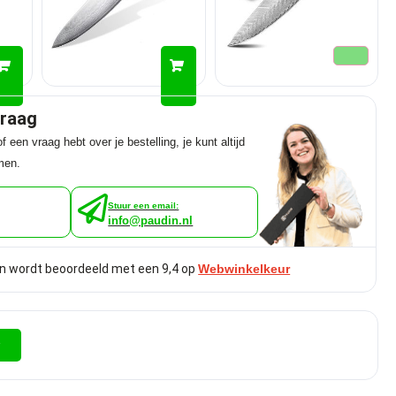
graag
f een vraag hebt over je bestelling, je kunt altijd
men.
Stuur een email:
info@paudin.nl
n wordt beoordeeld met een 9,4 op
Webwinkelkeur
r