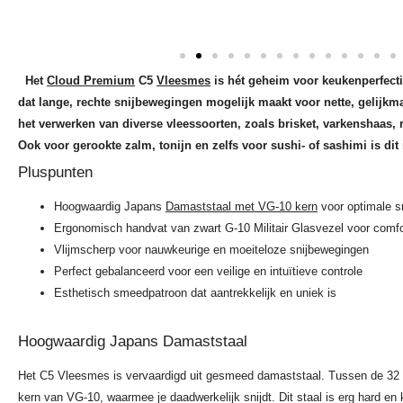
Het
Cloud Premium
C5
Vleesmes
is hét geheim voor keukenperfecti
dat lange, rechte snijbewegingen mogelijk maakt voor nette, gelijkma
het verwerken van diverse vleessoorten, zoals brisket, varkenshaas, 
Ook voor gerookte zalm, tonijn en zelfs voor sushi- of sashimi is dit
Pluspunten
Hoogwaardig Japans
Damaststaal met VG-10 kern
voor optimale sn
Ergonomisch handvat van zwart G-10 Militair Glasvezel voor comfo
Vlijmscherp voor nauwkeurige en moeiteloze snijbewegingen
Perfect gebalanceerd voor een veilige en intuïtieve controle
Esthetisch smeedpatroon dat aantrekkelijk en uniek is
Hoogwaardig Japans Damaststaal
Het C5 Vleesmes is vervaardigd uit gesmeed damaststaal. Tussen de 32 l
kern van VG-10, waarmee je daadwerkelijk snijdt. Dit staal is erg hard e