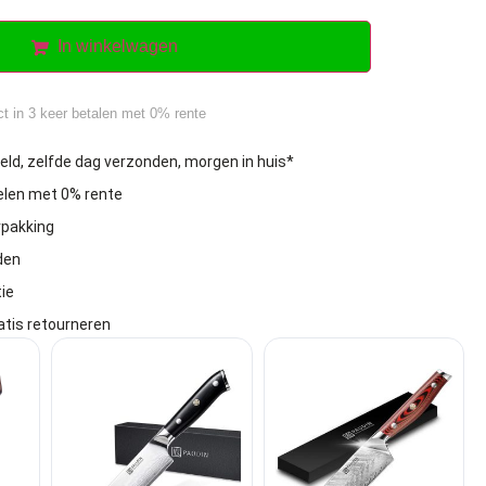
In winkelwagen
ct in 3 keer betalen met 0% rente
eld, zelfde dag verzonden, morgen in huis*
delen met 0% rente
rpakking
den
ie
atis retourneren