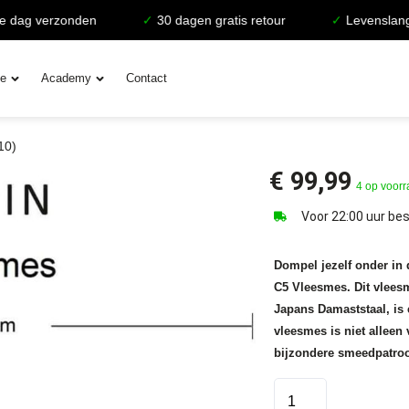
ag verzonden
✓
30 dagen gratis retour
✓
Levenslange ga
ie
Academy
Contact
10)
€
99,99
4 op voor
Voor 22:00 uur bes
Dompel jezelf onder in
C5 Vleesmes. Dit vlees
Japans Damaststaal, is
vleesmes is niet alleen
bijzondere smeedpatro