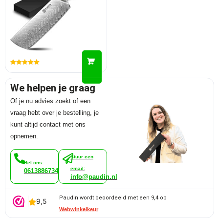
Gewaardeerd
5.00
uit 5
We helpen je graag
Of je nu advies zoekt of een
vraag hebt over je bestelling, je
kunt altijd contact met ons
opnemen.
Stuur een
Bel ons:
email:
0613886734
info@paudin.nl
Paudin wordt beoordeeld met een 9,4 op
Webwinkelkeur