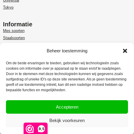
Universal
Tokyo
Informatie
Mes soorten
Staalsoorten
Over Paudin
Beheer toestemming
Paudin-dealer in Benelux
Customer care
Om de beste ervaringen te bieden, gebruiken wij technologieën zoals
cookies om informatie over je apparaat op te slaan en/of te raadplegen.
Garantie en retour
Door in te stemmen met deze technologieën kunnen wij gegevens zoals
Leveringsinformatie
surfgedrag of unieke ID's op deze site verwerken. Als je geen toestemming
Klachtenregeling
geeft of uw toestemming intrekt, kan dit een nadelige invloed hebben op
bepaalde functies en mogelijkheden.
Privacy Policy
Algemene voorwaarden
Accepteren
Bekijk voorkeuren
Webdesign:
Rex Media
9,5