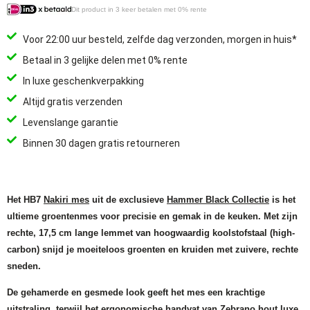
Dit product in 3 keer betalen met 0% rente
Voor 22:00 uur besteld, zelfde dag verzonden, morgen in huis*
Betaal in 3 gelijke delen met 0% rente
In luxe geschenkverpakking
Altijd gratis verzenden
Levenslange garantie
Binnen 30 dagen gratis retourneren
Het HB7
Nakiri mes
uit de exclusieve
Hammer Black Collectie
is het
ultieme groentenmes voor precisie en gemak in de keuken. Met zijn
rechte, 17,5 cm lange lemmet van hoogwaardig koolstofstaal (high-
carbon) snijd je moeiteloos groenten en kruiden met zuivere, rechte
sneden.
De gehamerde en gesmede look geeft het mes een krachtige
uitstraling, terwijl het ergonomische handvat van Zebrano hout luxe