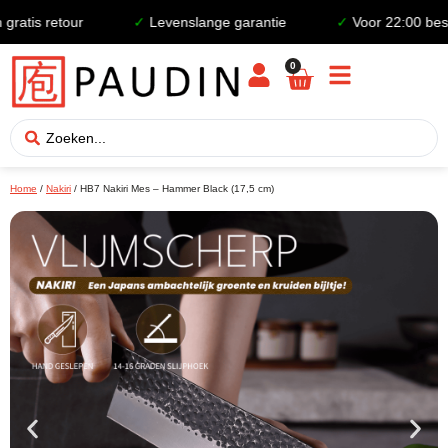
is retour
✓
Levenslange garantie
✓
Voor 22:00 besteld
0
Home
/
Nakiri
/ HB7 Nakiri Mes – Hammer Black (17,5 cm)