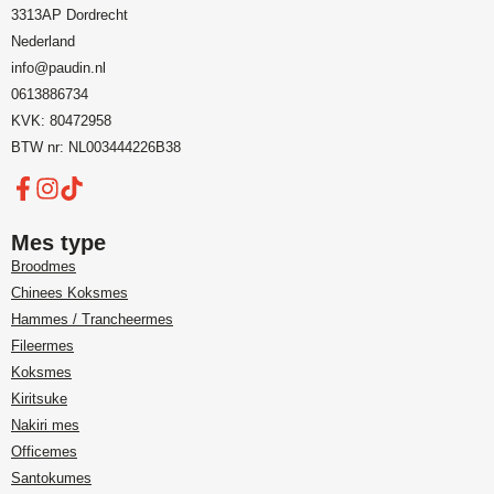
3313AP Dordrecht
Nederland
info@paudin.nl
0613886734
KVK: 80472958
BTW nr: NL003444226B38
Mes type
Broodmes
Chinees Koksmes
Hammes / Trancheermes
Fileermes
Koksmes
Kiritsuke
Nakiri mes
Officemes
Santokumes