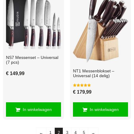
NS7 Messenset – Universal
(7 pcs)
NT1 Messenblokset –
€
149,99
Universal (14 delig)
Gewaardeerd
€
179,99
5.00
uit 5
In winkelwagen
In winkelwagen
←
1
2
3
4
5
→