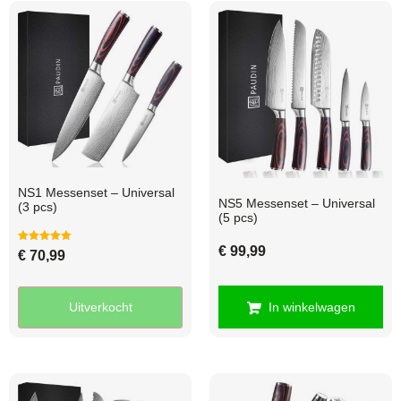
NS1 Messenset – Universal
NS5 Messenset – Universal
(3 pcs)
(5 pcs)
€
99,99
Gewaardeerd
€
70,99
5.00
uit 5
Uitverkocht
In winkelwagen