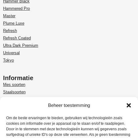
Hammer Black
Hammered Pro
Master
Plume Luxe
Refresh
Refresh Coated
Ultra Dark Premium
Universal
Tokyo
Informatie
Mes soorten
Staalsoorten
Over Paudin
Beheer toestemming
Paudin-dealer in Benelux
Customer care
Om de beste ervaringen te bieden, gebruiken wij technologieën zoals
cookies om informatie over je apparaat op te slaan en/of te raadplegen.
Garantie en retour
Door in te stemmen met deze technologieën kunnen wij gegevens zoals
Leveringsinformatie
surfgedrag of unieke ID's op deze site verwerken. Als je geen toestemming