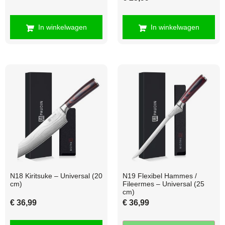
5.00
uit 5
In winkelwagen
In winkelwagen
N18 Kiritsuke – Universal (20
N19 Flexibel Hammes /
cm)
Fileermes – Universal (25
cm)
€
36,99
€
36,99