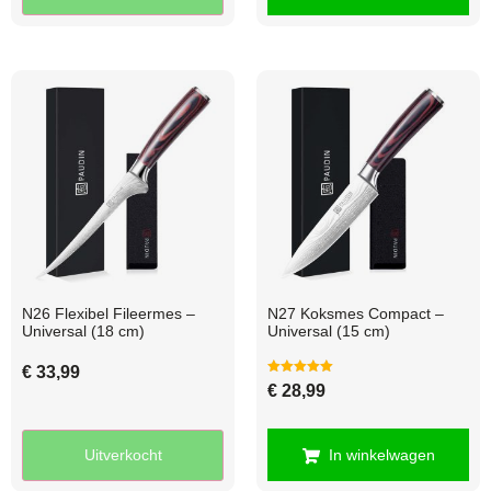
N26 Flexibel Fileermes –
N27 Koksmes Compact –
Universal (18 cm)
Universal (15 cm)
€
33,99
Gewaardeerd
€
28,99
5.00
uit 5
Uitverkocht
In winkelwagen