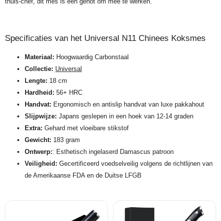
thuis-chef, dit mes is een genot om mee te werken.
Specificaties van het Universal N11 Chinees Koksmes
Materiaal:
Hoogwaardig Carbonstaal
Collectie:
Universal
Lengte:
18 cm
Hardheid:
56+ HRC
Handvat:
Ergonomisch en antislip handvat van luxe pakkahout
Slijpwijze:
Japans geslepen in een hoek van 12-14 graden
Extra:
Gehard met vloeibare stikstof
Gewicht:
183 gram
Ontwerp:
: Esthetisch ingelaserd Damascus patroon
Veiligheid:
Gecertificeerd voedselveilig volgens de richtlijnen van
de Amerikaanse FDA en de Duitse LFGB