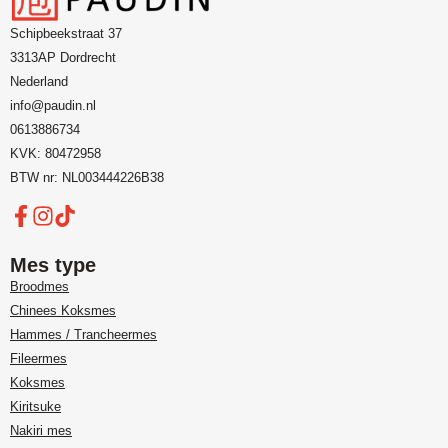
Schipbeekstraat 37
3313AP Dordrecht
Nederland
info@paudin.nl
0613886734
KVK: 80472958
BTW nr: NL003444226B38
Mes type
Broodmes
Chinees Koksmes
Hammes / Trancheermes
Fileermes
Koksmes
Kiritsuke
Nakiri mes