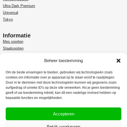
Ultra Dark Premium
Universal
Tokyo
Informatie
Mes soorten
Staalsoorten
Over Paudin
Beheer toestemming
Paudin-dealer in Benelux
Customer care
Om de beste ervaringen te bieden, gebruiken wij technologieën zoals
cookies om informatie over je apparaat op te slaan en/of te raadplegen.
Garantie en retour
Door in te stemmen met deze technologieën kunnen wij gegevens zoals
Leveringsinformatie
surfgedrag of unieke ID's op deze site verwerken. Als je geen toestemming
Klachtenregeling
geeft of uw toestemming intrekt, kan dit een nadelige invloed hebben op
bepaalde functies en mogelijkheden.
Privacy Policy
Algemene voorwaarden
Accepteren
Bekijk voorkeuren