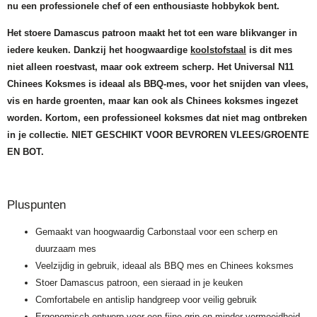
nu een professionele chef of een enthousiaste hobbykok bent.
Het stoere Damascus patroon maakt het tot een ware blikvanger in
iedere keuken. Dankzij het hoogwaardige
koolstofstaal
is dit mes
niet alleen roestvast, maar ook extreem scherp. Het Universal N11
Chinees Koksmes is ideaal als BBQ-mes, voor het snijden van vlees,
vis en harde groenten, maar kan ook als Chinees koksmes ingezet
worden. Kortom, een professioneel koksmes dat niet mag ontbreken
in je collectie. NIET GESCHIKT VOOR BEVROREN VLEES/GROENTE
EN BOT.
Pluspunten
Gemaakt van hoogwaardig Carbonstaal voor een scherp en
duurzaam mes
Veelzijdig in gebruik, ideaal als BBQ mes en Chinees koksmes
Stoer Damascus patroon, een sieraad in je keuken
Comfortabele en antislip handgreep voor veilig gebruik
Ergonomisch ontwerp voor een fijne grip en minder vermoeidheid