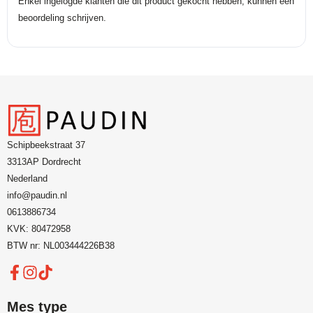
Enkel ingelogde klanten die dit product gekocht hebben, kunnen een
beoordeling schrijven.
Schipbeekstraat 37
3313AP Dordrecht
Nederland
info@paudin.nl
0613886734
KVK: 80472958
BTW nr: NL003444226B38
Mes type