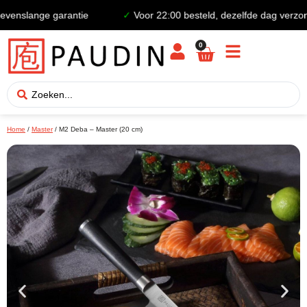
nslange garantie
✓
Voor 22:00 besteld, dezelfde dag verzonde
0
Home
/
Master
/ M2 Deba – Master (20 cm)