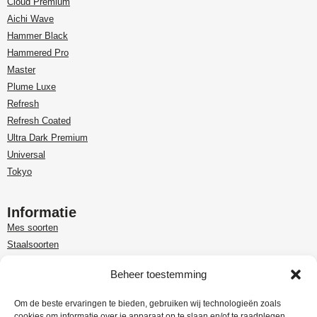
Cloud Premium
Aichi Wave
Hammer Black
Hammered Pro
Master
Plume Luxe
Refresh
Refresh Coated
Ultra Dark Premium
Universal
Tokyo
Informatie
Mes soorten
Staalsoorten
Over Paudin
Beheer toestemming
Paudin-dealer in Benelux
Customer care
Om de beste ervaringen te bieden, gebruiken wij technologieën zoals
cookies om informatie over je apparaat op te slaan en/of te raadplegen.