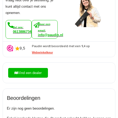
vraag hebt over je bestelling, je
kunt altijd contact met ons
opnemen.
Stuur een
Bel ons:
email:
0613886734
info@paudin.nl
Paudin wordt beoordeeld met een 9,4 op
Webwinkelkeur
Vind een dealer
Beoordelingen
Er zijn nog geen beoordelingen.