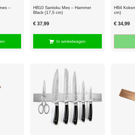
mes –
HB10 Santoku Mes – Hammer
HB4 Koksm
Black (17,5 cm)
cm)
€
37,99
€
34,99
gen
In winkelwagen