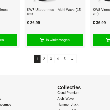
lmes –
KW7 Uitbeenmes – Aichi Wave (15
KW8 Vlees
cm)
cm)
€
36,99
€
36,99
gen
In winkelwagen
1
2
3
4
5
→
Collecties
Cloud Premium
s
Aichi Wave
heermes
Hammer Black