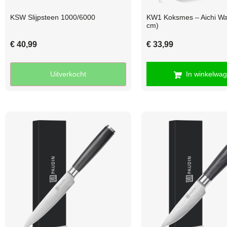
KSW Slijpsteen 1000/6000
KW1 Koksmes – Aichi Wa
cm)
€
40,99
€
33,99
Uitverkocht
In winkelwa