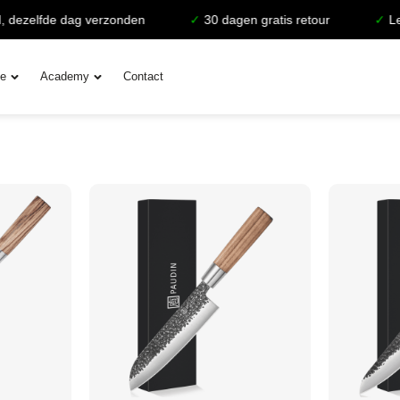
zelfde dag verzonden
✓
30 dagen gratis retour
✓
Levensl
ie
Academy
Contact