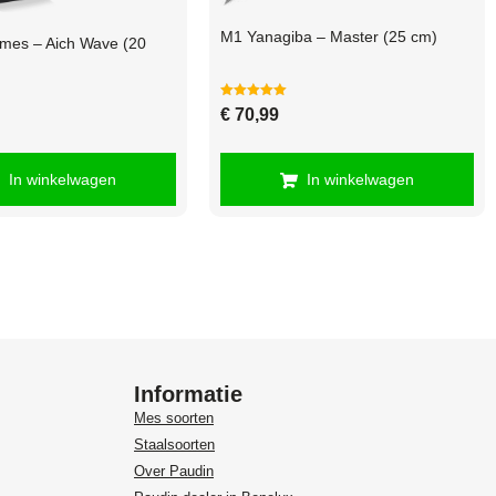
M1 Yanagiba – Master (25 cm)
mes – Aich Wave (20
Gewaardeerd
€
70,99
5.00
uit 5
In winkelwagen
In winkelwagen
Informatie
Mes soorten
Staalsoorten
Over Paudin