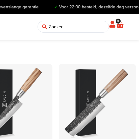
ange garantie
✓
Voor 22:00 besteld, dezelfde dag verzonden
0