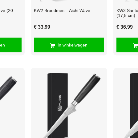
ve (20
KW2 Broodmes – Aichi Wave
KW3 Santo
(17,5 cm)
€
33,99
€
36,99
gen
In winkelwagen