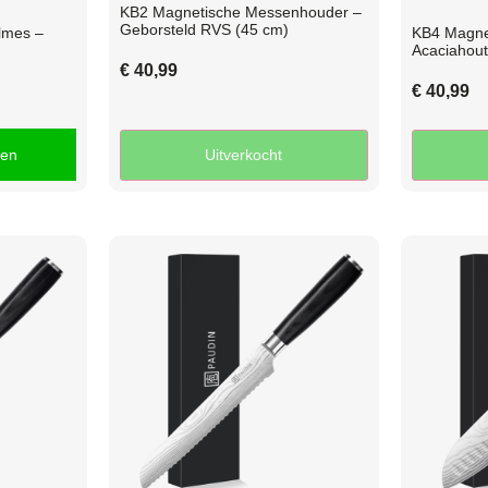
KB2 Magnetische Messenhouder –
Geborsteld RVS (45 cm)
lmes –
KB4 Magne
Acaciahout
€
40,99
€
40,99
gen
Uitverkocht