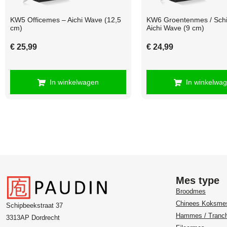
KW5 Officemes – Aichi Wave (12,5
KW6 Groentenmes / Schi
cm)
Aichi Wave (9 cm)
€
25,99
€
24,99
In winkelwagen
In winkelwa
Mes type
Broodmes
Chinees Koksme
Schipbeekstraat 37
Hammes / Tranc
3313AP Dordrecht