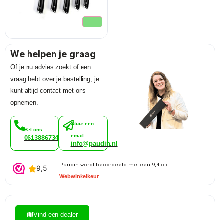
We helpen je graag
Of je nu advies zoekt of een
vraag hebt over je bestelling, je
kunt altijd contact met ons
opnemen.
Stuur een
Bel ons:
email:
0613886734
info@paudin.nl
Paudin wordt beoordeeld met een 9,4 op
Webwinkelkeur
Vind een dealer