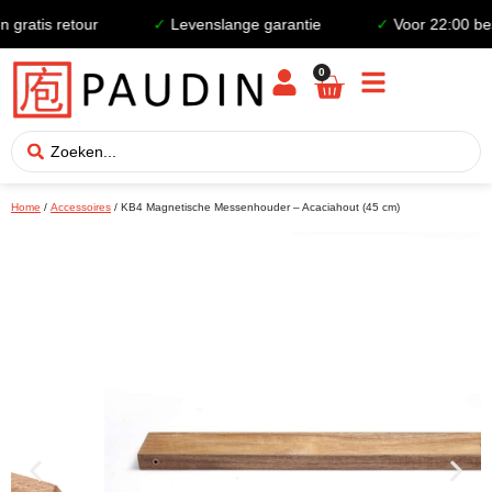
atis retour
✓
Levenslange garantie
✓
Voor 22:00 beste
0
Home
/
Accessoires
/ KB4 Magnetische Messenhouder – Acaciahout (45 cm)