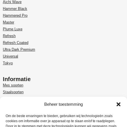
Aichi Wave
Hammer Black
Hammered Pro
Master
Plume Luxe
Refresh
Refresh Coated
Ultra Dark Premium
Universal
Tokyo
Informatie
Mes soorten
Staalsoorten
Over Paudin
Beheer toestemming
Paudin-dealer in Benelux
Customer care
Om de beste ervaringen te bieden, gebruiken wij technologieën zoals
cookies om informatie over je apparaat op te slaan en/of te raadplegen.
Garantie en retour
Door in te stemmen met deze technologieën kunnen wij gegevens zoals