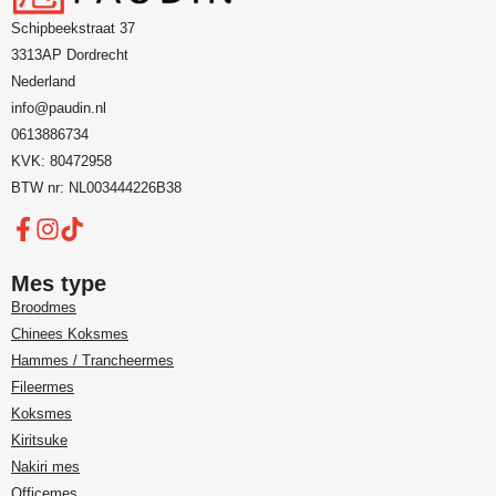
Schipbeekstraat 37
3313AP Dordrecht
Nederland
info@paudin.nl
0613886734
KVK: 80472958
BTW nr: NL003444226B38
Mes type
Broodmes
Chinees Koksmes
Hammes / Trancheermes
Fileermes
Koksmes
Kiritsuke
Nakiri mes
Officemes