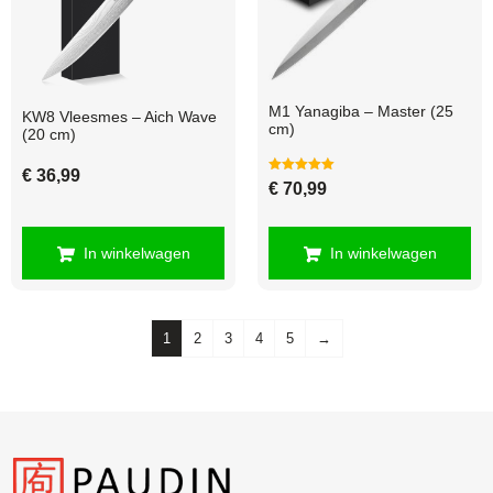
M1 Yanagiba – Master (25
KW8 Vleesmes – Aich Wave
cm)
(20 cm)
€
36,99
Gewaardeerd
€
70,99
5.00
uit 5
In winkelwagen
In winkelwagen
1
2
3
4
5
→