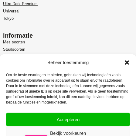
Ultra Dark Premium
Universal
Tokyo
Informatie
Mes soorten
Staalsoorten
Over Paudin
Beheer toestemming
Paudin-dealer in Benelux
Customer care
Om de beste ervaringen te bieden, gebruiken wij technologieën zoals
cookies om informatie over je apparaat op te slaan en/of te raadplegen.
Garantie en retour
Door in te stemmen met deze technologieën kunnen wij gegevens zoals
Leveringsinformatie
surfgedrag of unieke ID's op deze site verwerken. Als je geen toestemming
Klachtenregeling
geeft of uw toestemming intrekt, kan dit een nadelige invloed hebben op
bepaalde functies en mogelijkheden.
Privacy Policy
Algemene voorwaarden
Accepteren
Bekijk voorkeuren