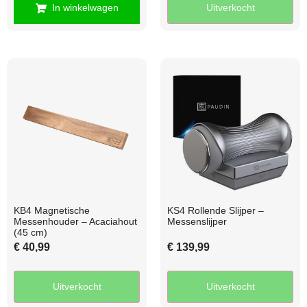
In winkelwagen
Uitverkocht
KB4 Magnetische
KS4 Rollende Slijper –
Messenhouder – Acaciahout
Messenslijper
(45 cm)
€
40,99
€
139,99
Uitverkocht
Uitverkocht