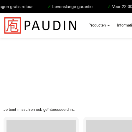
en gratis retour
✓
Levenslange garantie
✓
Voor 22:00 b
Producten
Informat
Je bent misschien ook geïnteresseerd in…