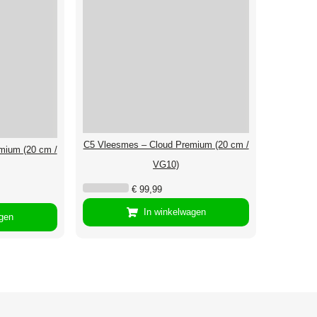
C5 Vleesmes – Cloud Premium (20 cm /
mium (20 cm /
VG10)
€
99,99
In winkelwagen
agen