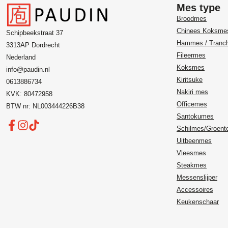
Mes type
Broodmes
Chinees Koksme
Schipbeekstraat 37
Hammes / Tranc
3313AP Dordrecht
Fileermes
Nederland
Koksmes
info@paudin.nl
Kiritsuke
0613886734
Nakiri mes
KVK: 80472958
Officemes
BTW nr: NL003444226B38
Santokumes
Schilmes/Groen
Uitbeenmes
Vleesmes
Steakmes
Messenslijper
Accessoires
Keukenschaar