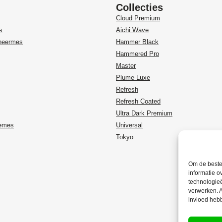
Collecties
Cloud Premium
s
Aichi Wave
heermes
Hammer Black
Hammered Pro
Master
Plume Luxe
Refresh
Refresh Coated
Ultra Dark Premium
temes
Universal
Tokyo
Om de beste 
informatie o
technologieë
verwerken. A
invloed heb