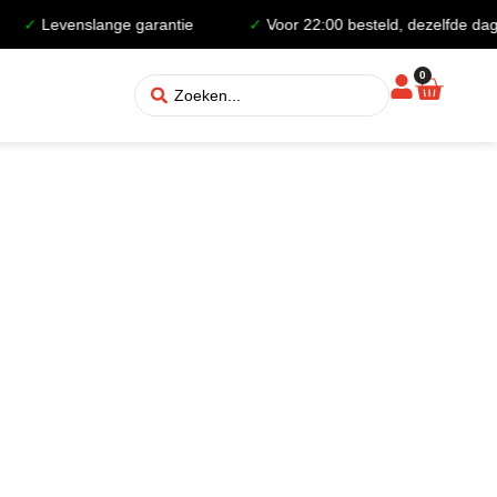
✓
Levenslange garantie
✓
Voor 22:00 besteld, dezelfde dag 
0