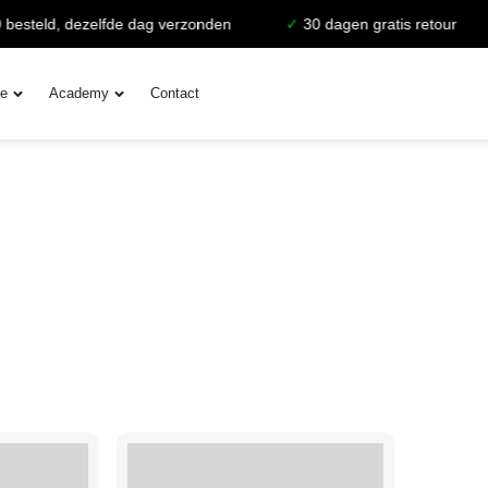
esteld, dezelfde dag verzonden
✓
30 dagen gratis retour
ie
Academy
Contact