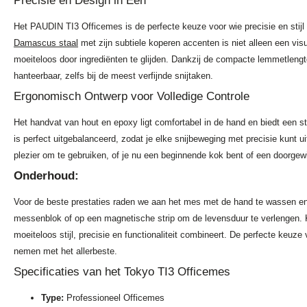
Precisie en Design in Eén
Het PAUDIN TI3 Officemes is de perfecte keuze voor wie precisie en stijl
Damascus staal
met zijn subtiele koperen accenten is niet alleen een v
moeiteloos door ingrediënten te glijden. Dankzij de compacte lemmetlengt
hanteerbaar, zelfs bij de meest verfijnde snijtaken.
Ergonomisch Ontwerp voor Volledige Controle
Het handvat van hout en epoxy ligt comfortabel in de hand en biedt een ste
is perfect uitgebalanceerd, zodat je elke snijbeweging met precisie kunt 
plezier om te gebruiken, of je nu een beginnende kok bent of een doorgew
Onderhoud:
Voor de beste prestaties raden we aan het mes met de hand te wassen en 
messenblok of op een magnetische strip om de levensduur te verlengen.
moeiteloos stijl, precisie en functionaliteit combineert. De perfecte keuz
nemen met het allerbeste.
Specificaties van het Tokyo TI3 Officemes
Type:
Professioneel Officemes