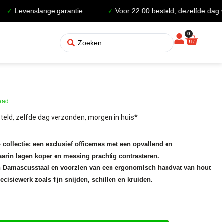
evenslange garantie
✓
Voor 22:00 besteld, dezelfde dag verz
0
raad
teld, zelfde dag verzonden, morgen in huis*
collectie: een exclusief officemes met een opvallend en
arin lagen koper en messing prachtig contrasteren.
en Damascusstaal en voorzien van een ergonomisch handvat van hout
ecisiewerk zoals fijn snijden, schillen en kruiden.