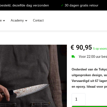
ld, dezelfde dag verzonden
✓
30 dagen gratis retour
✓
L
ie
Academy
Contact
€
90,95
5 op voor
Voor 22:00 uur bes
Onderdeel van de Tokyo 
uitgesproken design, wa
Vervaardigd uit 67 lag
en epoxy. Ideaal voor pr