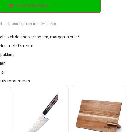
In winkelwagen
ct in 3 keer betalen met 0% rente
eld, zelfde dag verzonden, morgen in huis*
delen met 0% rente
rpakking
den
ie
atis retourneren