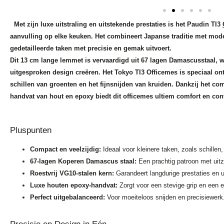
Met zijn luxe uitstraling en uitstekende prestaties is het Paudin TI3
aanvulling op elke keuken. Het combineert Japanse traditie met mod
gedetailleerde taken met precisie en gemak uitvoert.
Dit 13 cm lange lemmet is vervaardigd uit 67 lagen Damascusstaal,
uitgesproken design creëren. Het Tokyo TI3 Officemes is speciaal on
schillen van groenten en het fijnsnijden van kruiden. Dankzij het co
handvat van hout en epoxy biedt dit officemes ultiem comfort en cont
Pluspunten
Compact en veelzijdig:
Ideaal voor kleinere taken, zoals schillen, 
67-lagen Koperen Damascus staal:
Een prachtig patroon met uitz
Roestvrij VG10-stalen kern:
Garandeert langdurige prestaties en u
Luxe houten epoxy-handvat:
Zorgt voor een stevige grip en een el
Perfect uitgebalanceerd:
Voor moeiteloos snijden en precisiewerk