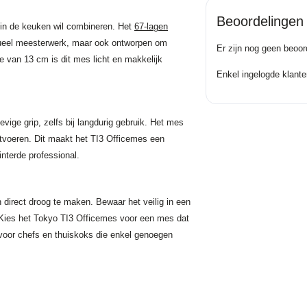
Beoordelingen
 in de keuken wil combineren. Het
67-lagen
isueel meesterwerk, maar ook ontworpen om
Er zijn nog geen beoor
e van 13 cm is dit mes licht en makkelijk
Enkel ingelogde klante
vige grip, zelfs bij langdurig gebruik. Het mes
uitvoeren. Dit maakt het TI3 Officemes een
interde professional.
direct droog te maken. Bewaar het veilig in een
 Kies het Tokyo TI3 Officemes voor een mes dat
e voor chefs en thuiskoks die enkel genoegen