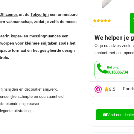
Officemes
uit de
Tokyo-lijn
een onmisbare
ern vakmanschap, zodat je zelfs de meest
Gewaardeerd
5.00
uit 5
 waarin koper- en messingnuances een
We helpen je 
tworpen voor kleinere snijtaken zoals het
Of je nu advies zoekt o
mpacte formaat en het gestyleerde design
contact met ons opne
role.
Bel ons:
0613886734
Paudi
fijnsnijden en decoratief snijwerk.
onderlijke scherpte en duurzaamheid.
itstekende snijprecisie.
egante uitstraling.
Vind een deale
.