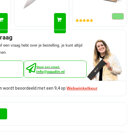
Gewaardeerd
5.00
uit 5
graag
f een vraag hebt over je bestelling, je kunt altijd
men.
Stuur een email:
info@paudin.nl
n wordt beoordeeld met een 9,4 op
Webwinkelkeur
r