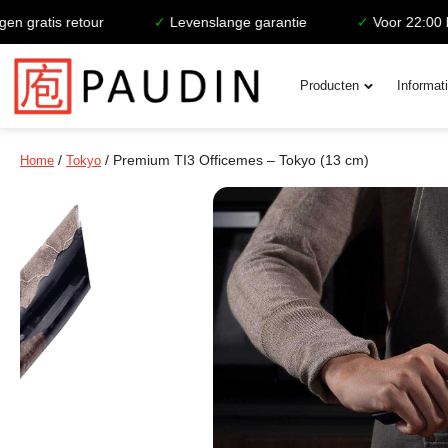
atis retour
✓
Levenslange garantie
✓
Voor 22:00 beste
Producten
Informat
/
/ Premium TI3 Officemes – Tokyo (13 cm)
Home
Tokyo