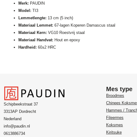
Merk:
PAUDIN
Model:
TI3
Lemmetlengte:
13 cm (5 inch)
Materiaal Lemmet:
67-lagen Koperen Damascus staal
Materiaal Kern:
VG10 Roestvrij staal
Materiaal Handvat:
Hout en epoxy
Hardheid:
60±2 HRC
Mes type
Broodmes
Chinees Koksme
Schipbeekstraat 37
Hammes / Tranc
3313AP Dordrecht
Fileermes
Nederland
Koksmes
info@paudin.nl
Kiritsuke
0613886734