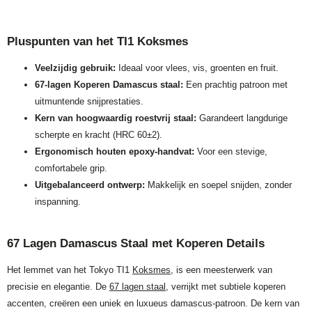
Pluspunten van het TI1 Koksmes
Veelzijdig gebruik:
Ideaal voor vlees, vis, groenten en fruit.
67-lagen Koperen Damascus staal:
Een prachtig patroon met
uitmuntende snijprestaties.
Kern van hoogwaardig roestvrij staal:
Garandeert langdurige
scherpte en kracht (HRC 60±2).
Ergonomisch houten epoxy-handvat:
Voor een stevige,
comfortabele grip.
Uitgebalanceerd ontwerp:
Makkelijk en soepel snijden, zonder
inspanning.
67 Lagen Damascus Staal met Koperen Details
Het lemmet van het Tokyo TI1
Koksmes
, is een meesterwerk van
precisie en elegantie. De
67 lagen staal
, verrijkt met subtiele koperen
accenten, creëren een uniek en luxueus damascus-patroon. De kern van