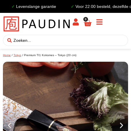
✓
Levenslange garantie
✓
Voor 22:00 besteld, dezelfde da
0
Home
/
Tokyo
/ Premium TI1 Koksmes – Tokyo (20 cm)