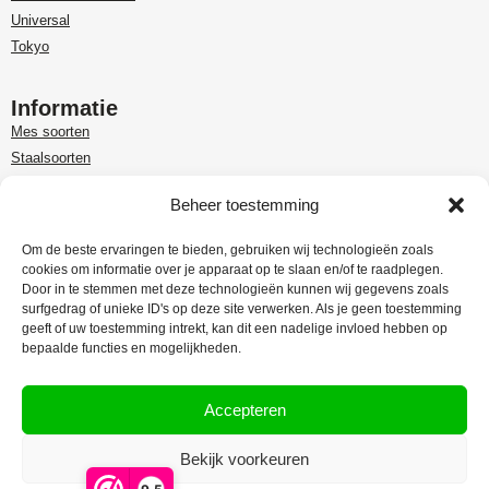
Universal
Tokyo
Informatie
Mes soorten
Staalsoorten
Over Paudin
Beheer toestemming
Paudin-dealer in Benelux
Customer care
Om de beste ervaringen te bieden, gebruiken wij technologieën zoals
cookies om informatie over je apparaat op te slaan en/of te raadplegen.
Garantie en retour
Door in te stemmen met deze technologieën kunnen wij gegevens zoals
Leveringsinformatie
surfgedrag of unieke ID's op deze site verwerken. Als je geen toestemming
Klachtenregeling
geeft of uw toestemming intrekt, kan dit een nadelige invloed hebben op
bepaalde functies en mogelijkheden.
Privacy Policy
Algemene voorwaarden
Accepteren
Bekijk voorkeuren
Webdesign:
Rex Media