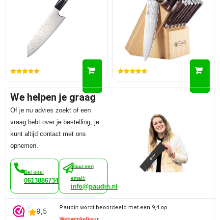
Gewaardeerd
Gewaardeerd
5.00
5.00
uit 5
uit 5
We helpen je graag
Of je nu advies zoekt of een
vraag hebt over je bestelling, je
kunt altijd contact met ons
opnemen.
Stuur een
Bel ons:
email:
0613886734
info@paudin.nl
Paudin wordt beoordeeld met een 9,4 op
Webwinkelkeur