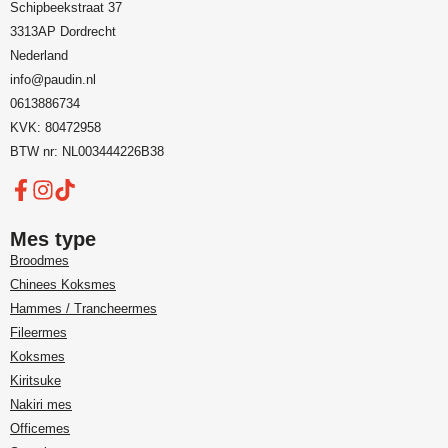
Schipbeekstraat 37
3313AP Dordrecht
Nederland
info@paudin.nl
0613886734
KVK: 80472958
BTW nr: NL003444226B38
Mes type
Broodmes
Chinees Koksmes
Hammes / Trancheermes
Fileermes
Koksmes
Kiritsuke
Nakiri mes
Officemes