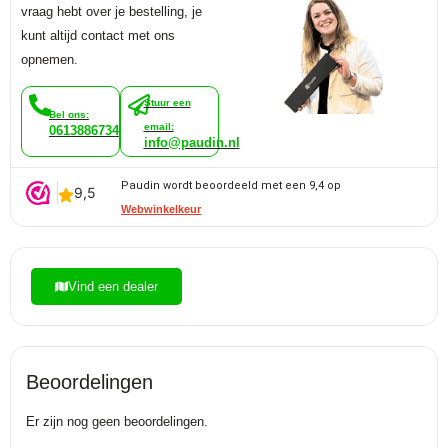
vraag hebt over je bestelling, je
kunt altijd contact met ons
opnemen.
Stuur een
Bel ons:
email:
0613886734
info@paudin.nl
Paudin wordt beoordeeld met een 9,4 op
Webwinkelkeur
Vind een dealer
Beoordelingen
Er zijn nog geen beoordelingen.