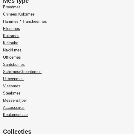
Mes type
Broodmes
Chinees Koksmes
Hammes / Trancheermes
Fileermes
Koksmes
Kiritsuke
Nakiri mes
Officemes
Santokumes
Schilmes/Groentemes
Uitbeenmes
Vleesmes
Steakmes
Messenslijper
Accessoires
Keukenschaar
Collecties