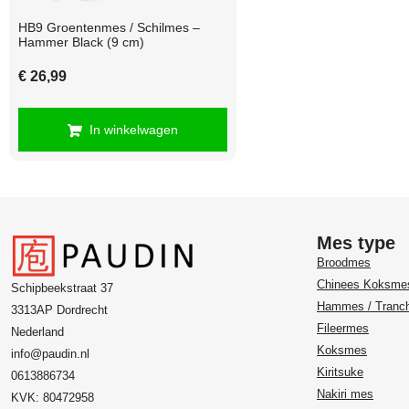
HB9 Groentenmes / Schilmes –
Hammer Black (9 cm)
€
26,99
In winkelwagen
Mes type
Broodmes
Chinees Koksme
Schipbeekstraat 37
Hammes / Tranc
3313AP Dordrecht
Fileermes
Nederland
Koksmes
info@paudin.nl
Kiritsuke
0613886734
Nakiri mes
KVK: 80472958