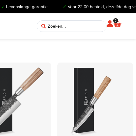
✓
Levenslange garantie
✓
Voor 22:00 besteld, dezelfde dag ver
0