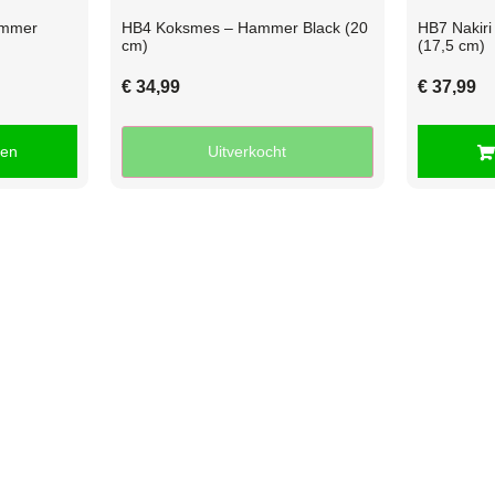
ammer
HB4 Koksmes – Hammer Black (20
HB7 Nakir
cm)
(17,5 cm)
€
34,99
€
37,99
gen
Uitverkocht