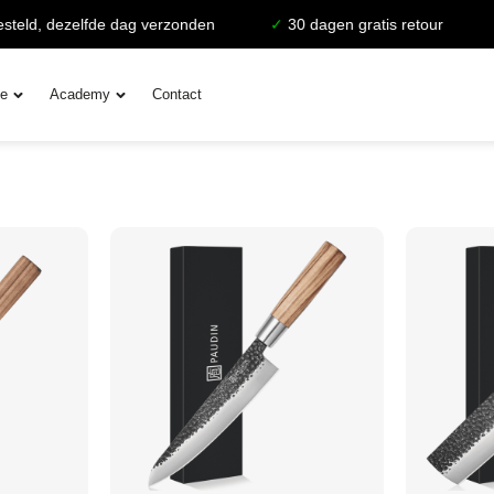
eld, dezelfde dag verzonden
✓
30 dagen gratis retour
ie
Academy
Contact