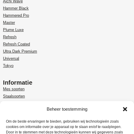
Aichi Wave
Hammer Black
Hammered Pro
Master
Plume Luxe
Refresh
Refresh Coated
Ultra Dark Premium
Universal
Tokyo
Informatie
Mes soorten
Staalsoorten
Over Paudin
Beheer toestemming
Paudin-dealer in Benelux
Customer care
Om de beste ervaringen te bieden, gebruiken wij technologieën zoals
cookies om informatie over je apparaat op te slaan en/of te raadplegen.
Garantie en retour
Door in te stemmen met deze technologieën kunnen wij gegevens zoals