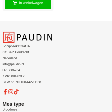
In winkelwagen
Schipbeekstraat 37
3313AP Dordrecht
Nederland
info@paudin.nl
0613886734
KVK: 80472958
BTW nr: NL003444226B38
Mes type
Broodmes