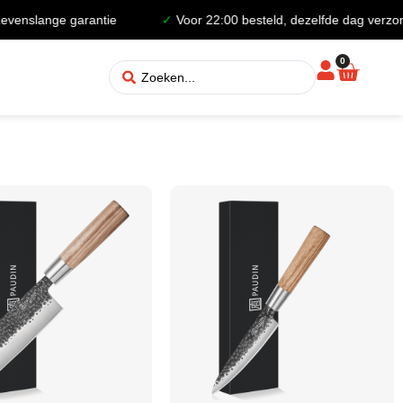
enslange garantie
✓
Voor 22:00 besteld, dezelfde dag verzond
0