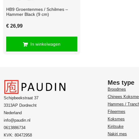
HB9 Groentenmes / Schilmes –
Hammer Black (9 cm)
€
26,99
In winkelwagen
Mes type
Broodmes
Chinees Koksme
Schipbeekstraat 37
Hammes / Tranc
3313AP Dordrecht
Fileermes
Nederland
Koksmes
info@paudin.nl
Kiritsuke
0613886734
Nakiri mes
KVK: 80472958