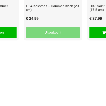
ammer
HB4 Koksmes – Hammer Black (20
HB7 Nakir
cm)
(17,5 cm)
€
34,99
€
37,99
gen
Uitverkocht