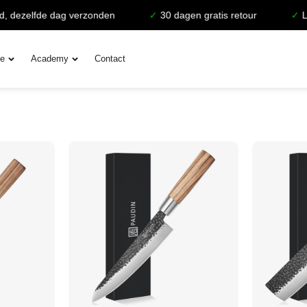
 dezelfde dag verzonden
✓
30 dagen gratis retour
✓
Lev
ie
Academy
Contact