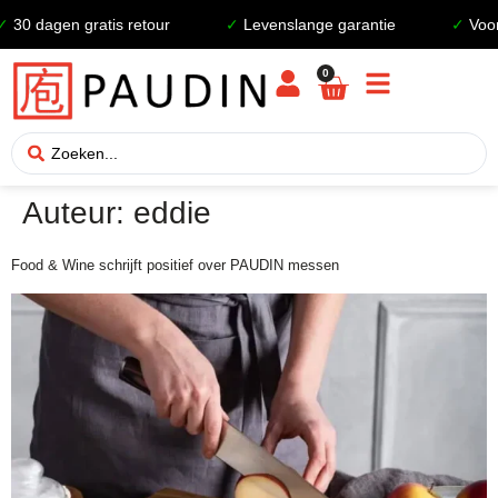
30 dagen gratis retour
✓
Levenslange garantie
✓
Voor 2
0
Auteur:
eddie
Food & Wine schrijft positief over PAUDIN messen