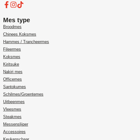
Mes type
Broodmes
Chinees Koksmes
Hammes / Trancheermes
Fileermes
Koksmes
Kiritsuke
Nakiri mes
Officemes
Santokumes
Schilmes/Groentemes
Uitbeenmes
Vleesmes
Steakmes
Messenslijper
Accessoires
Keukenschaar