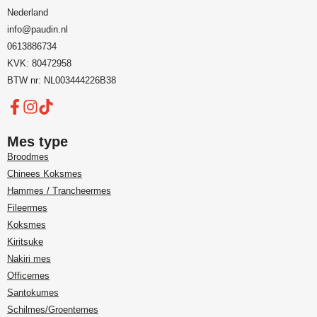
Nederland
info@paudin.nl
0613886734
KVK: 80472958
BTW nr: NL003444226B38
Mes type
Broodmes
Chinees Koksmes
Hammes / Trancheermes
Fileermes
Koksmes
Kiritsuke
Nakiri mes
Officemes
Santokumes
Schilmes/Groentemes