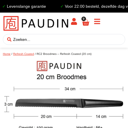
✓
Levenslange garantie
✓
Voor 22:00 besteld, dezelfde dag ver
0
Home
/
Refresh Coated
/ RC2 Broodmes – Refresh Coated (20 cm)