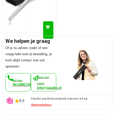
We helpen je graag
Of je nu advies zoekt of een
vraag hebt over je bestelling, je
kunt altijd contact met ons
opnemen.
Stuur een
Bel ons:
email:
0613886734
info@paudin.nl
Paudin wordt beoordeeld met een 9,4 op
Webwinkelkeur