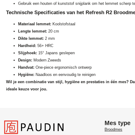
Gebruik een houten of kunststof snijplank om het lemmet scherp t
Technische Specificaties van het Refresh R2 Broodm
Materiaal lemmet:
Koolstofstaal
Lengte lemmet:
20 cm
Dikte lemmet:
2 mm
Hardheid:
56+ HRC
Slijphoek:
15° Japans geslepen
Design:
Modern Zweeds
Handvat:
One-piece ergonomisch ontwerp
Hygiëne:
Naadloos en eenvoudig te reinigen
Wil je een combinatie van stijl, hygiëne en prestaties in één mes? Da
ideale keuze voor jou.
Mes type
Broodmes