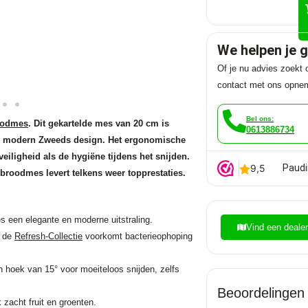
We helpen je 
Of je nu advies zoekt o
contact met ons opne
Bel ons:
oodmes
. Dit gekartelde mes van 20 cm is
0613886734
rak modern Zweeds design. Het ergonomische
eiligheid als de hygiëne tijdens het snijden.
Paudi
e broodmes levert telkens weer topprestaties.
es een elegante en moderne uitstraling.
Vind een deale
n de
Refresh-Collectie
voorkomt bacterieophoping
 hoek van 15° voor moeiteloos snijden, zelfs
Beoordelingen
 zacht fruit en groenten.