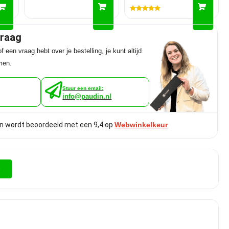
Gewaardeerd
5.00
uit 5
graag
f een vraag hebt over je bestelling, je kunt altijd
men.
Stuur een email:
info@paudin.nl
n wordt beoordeeld met een 9,4 op
Webwinkelkeur
r