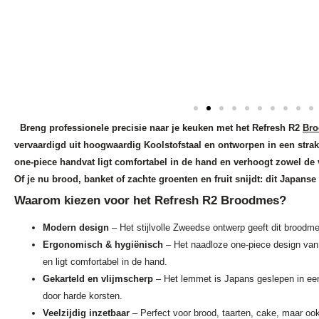
Breng professionele precisie naar je keuken met het Refresh R2
Br
vervaardigd uit hoogwaardig Koolstofstaal en ontworpen in een st
one-piece handvat ligt comfortabel in de hand en verhoogt zowel de v
Of je nu brood, banket of zachte groenten en fruit snijdt: dit Japans
Waarom kiezen voor het Refresh R2 Broodmes?
Modern design
– Het stijlvolle Zweedse ontwerp geeft dit broodm
Ergonomisch & hygiënisch
– Het naadloze one-piece design va
en ligt comfortabel in de hand.
Gekarteld en vlijmscherp
– Het lemmet is Japans geslepen in een
door harde korsten.
Veelzijdig inzetbaar
– Perfect voor brood, taarten, cake, maar ook