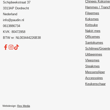
Chinees Koksme
Schipbeekstraat 37
Hammes / Tranc
3313AP Dordrecht
Fileermes
Nederland
Koksmes
info@paudin.nl
Kiritsuke
0613886734
Nakiri mes
KVK: 80472958
Officemes
BTW nr: NL003444226B38
Santokumes
Schilmes/Groen
Uitbeenmes
Vleesmes
Steakmes
Messenslijper
Accessoires
Keukenschaar
Webdesign:
Rex Media