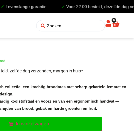
enslange garantie
✓
Voor 22:00 besteld, dezelfde dag verzon
0
raad
teld, zelfde dag verzonden, morgen in huis*
sh collectie: een krachtig broodmes met scherp gekarteld lemmet en
design.
ardig koolstofstaal en voorzien van een ergonomisch handvat —
snijden van brood, gebak en harde groenten en fruit.
In winkelwagen