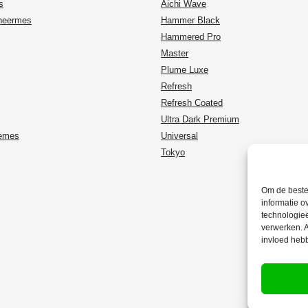
s
Aichi Wave
heermes
Hammer Black
Hammered Pro
Master
Plume Luxe
Refresh
Refresh Coated
Ultra Dark Premium
temes
Universal
Tokyo
Om de beste 
informatie o
technologieë
verwerken. A
invloed heb