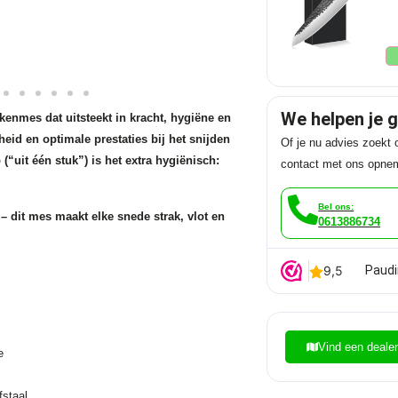
We helpen je 
nmes dat uitsteekt in kracht, hygiëne en
eid en optimale prestaties bij het snijden
Of je nu advies zoekt o
(“uit één stuk”) is het extra hygiënisch:
contact met ons opne
Bel ons:
– dit mes maakt elke snede strak, vlot en
0613886734
Paudi
Vind een deale
e
staal