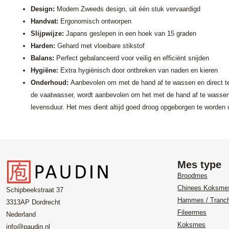
Design:
Modern Zweeds design, uit één stuk vervaardigd
Handvat:
Ergonomisch ontworpen
Slijpwijze:
Japans geslepen in een hoek van 15 graden
Harden:
Gehard met vloeibare stikstof
Balans:
Perfect gebalanceerd voor veilig en efficiënt snijden
Hygiëne:
Extra hygiënisch door ontbreken van naden en kieren
Onderhoud:
Aanbevolen om met de hand af te wassen en direct te 
de vaatwasser, wordt aanbevolen om het met de hand af te wassen 
levensduur. Het mes dient altijd goed droog opgeborgen te worden
Mes type
Broodmes
Chinees Koksme
Schipbeekstraat 37
Hammes / Tranc
3313AP Dordrecht
Fileermes
Nederland
Koksmes
info@paudin.nl