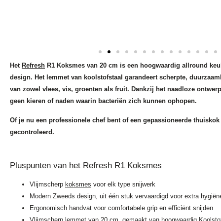
Het
Refresh
R1 Koksmes van 20 cm is een hoogwaardig allround keuke
design. Het lemmet van koolstofstaal garandeert scherpte, duurzaamh
van zowel vlees, vis, groenten als fruit. Dankzij het naadloze ontwerp 
geen kieren of naden waarin bacteriën zich kunnen ophopen.
Of je nu een professionele chef bent of een gepassioneerde thuiskok 
gecontroleerd.
Pluspunten van het Refresh R1 Koksmes
Vlijmscherp
koksmes
voor elk type snijwerk
Modern Zweeds design, uit één stuk vervaardigd voor extra hygiën
Ergonomisch handvat voor comfortabele grip en efficiënt snijden
Vlijmscherp lemmet van 20 cm, gemaakt van hoogwaardig Koolstof