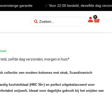
lange garantie
✓
Voor 22:00 besteld, dezelfde dag verzonden
0
rraad
teld, zelfde dag verzonden, morgen in huis*
sh collectie: een modern koksmes met strak, Scandinavisch
rdig koolstofstaal (HRC 56+) en perfect uitgebalanceerd voor
fortabel snijwerk. Ideaal voor dagelijks gebruik bij het snijden van