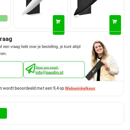
graag
f een vraag hebt over je bestelling, je kunt altijd
men.
Stuur een email:
info@paudin.nl
n wordt beoordeeld met een 9,4 op
Webwinkelkeur
r