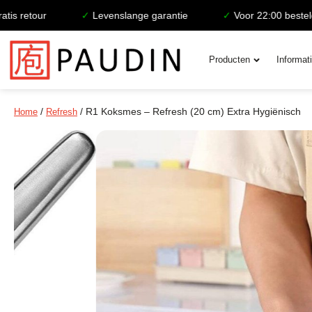
etour
✓
Levenslange garantie
✓
Voor 22:00 besteld, de
Producten
Informat
/
/ R1 Koksmes – Refresh (20 cm) Extra Hygiënisch
Home
Refresh