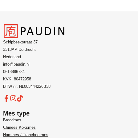
Schipbeekstraat 37
3313AP Dordrecht
Nederland
info@paudin.nl
0613886734
KVK: 80472958
BTW nr: NL003444226B38
Mes type
Broodmes
Chinees Koksmes
Hammes / Trancheermes