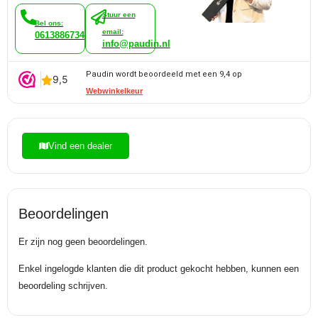
Stuur een
Bel ons:
email:
0613886734
info@paudin.nl
Paudin wordt beoordeeld met een 9,4 op
Webwinkelkeur
Vind een dealer
Beoordelingen
Er zijn nog geen beoordelingen.
Enkel ingelogde klanten die dit product gekocht hebben, kunnen een
beoordeling schrijven.