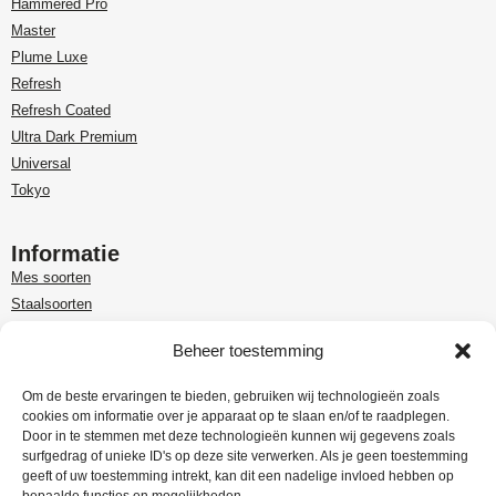
Hammered Pro
Master
Plume Luxe
Refresh
Refresh Coated
Ultra Dark Premium
Universal
Tokyo
Informatie
Mes soorten
Staalsoorten
Over Paudin
Beheer toestemming
Paudin-dealer in Benelux
Customer care
Om de beste ervaringen te bieden, gebruiken wij technologieën zoals
cookies om informatie over je apparaat op te slaan en/of te raadplegen.
Garantie en retour
Door in te stemmen met deze technologieën kunnen wij gegevens zoals
Leveringsinformatie
surfgedrag of unieke ID's op deze site verwerken. Als je geen toestemming
Klachtenregeling
geeft of uw toestemming intrekt, kan dit een nadelige invloed hebben op