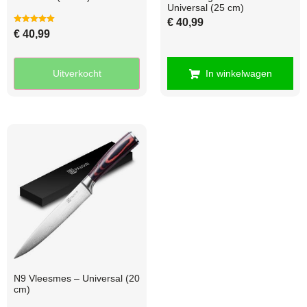
Universal (25 cm)
€
40,99
Gewaardeerd
€
40,99
5.00
uit 5
Uitverkocht
In winkelwagen
N9 Vleesmes – Universal (20
cm)