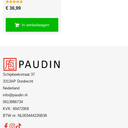
Gewaardeerd
€
36,99
5.00
uit 5
In winkelwagen
Schipbeekstraat 37
3313AP Dordrecht
Nederland
info@paudin.nl
0613886734
KVK: 80472958
BTW nr: NL003444226B38