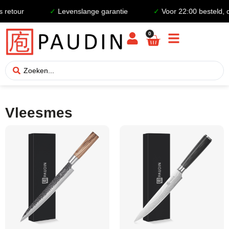
retour
✓
Levenslange garantie
✓
Voor 22:00 besteld, d
0
Vleesmes