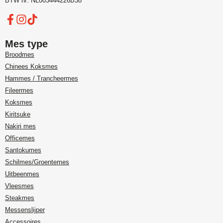
BTW nr: NL003444226B38
Mes type
Broodmes
Chinees Koksmes
Hammes / Trancheermes
Fileermes
Koksmes
Kiritsuke
Nakiri mes
Officemes
Santokumes
Schilmes/Groentemes
Uitbeenmes
Vleesmes
Steakmes
Messenslijper
Accessoires