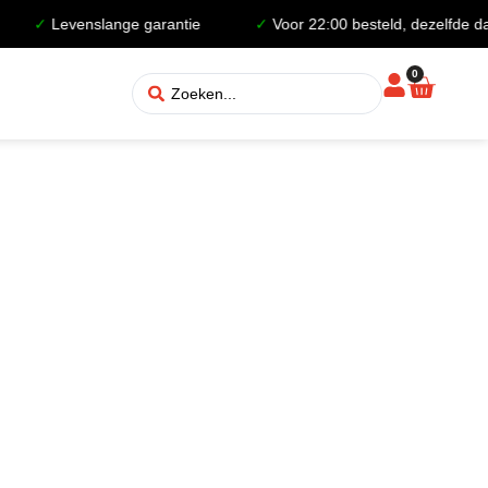
✓
Levenslange garantie
✓
Voor 22:00 besteld, dezelfde da
0