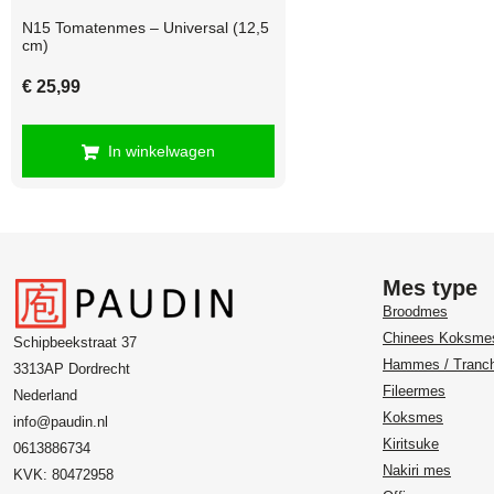
N15 Tomatenmes – Universal (12,5
cm)
€
25,99
In winkelwagen
Mes type
Broodmes
Chinees Koksme
Schipbeekstraat 37
Hammes / Tranc
3313AP Dordrecht
Fileermes
Nederland
Koksmes
info@paudin.nl
Kiritsuke
0613886734
Nakiri mes
KVK: 80472958