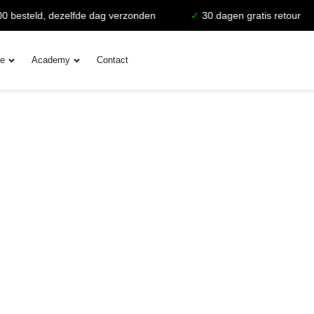
 besteld, dezelfde dag verzonden
✓
30 dagen gratis retour
ie
Academy
Contact