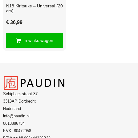
N18 Kiritsuke – Universal (20
cm)
€
36,99
In winkelwagen
Schipbeekstraat 37
3313AP Dordrecht
Nederland
info@paudin.nl
0613886734
KVK: 80472958