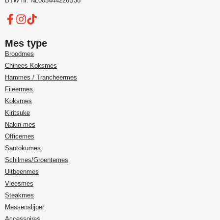
BTW nr: NL003444226B38
Mes type
Broodmes
Chinees Koksmes
Hammes / Trancheermes
Fileermes
Koksmes
Kiritsuke
Nakiri mes
Officemes
Santokumes
Schilmes/Groentemes
Uitbeenmes
Vleesmes
Steakmes
Messenslijper
Accessoires