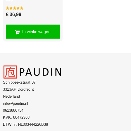
Gewaardeerd
€
36,99
5.00
uit 5
In winkelwagen
Schipbeekstraat 37
3313AP Dordrecht
Nederland
info@paudin.nl
0613886734
KVK: 80472958
BTW nr: NL003444226B38