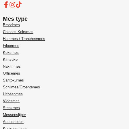
Mes type
Broodmes
Chinees Koksmes
Hammes / Trancheermes
Fileermes
Koksmes
Kiritsuke
Nakiri mes
Officemes
Santokumes
Schilmes/Groentemes
Uitbeenmes
Vleesmes
Steakmes
Messenslijper
Accessoires
Keukenschaar