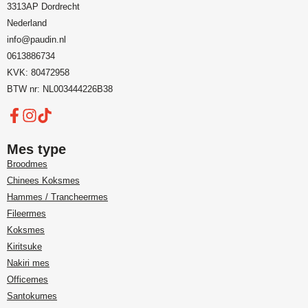
3313AP Dordrecht
Nederland
info@paudin.nl
0613886734
KVK: 80472958
BTW nr: NL003444226B38
Mes type
Broodmes
Chinees Koksmes
Hammes / Trancheermes
Fileermes
Koksmes
Kiritsuke
Nakiri mes
Officemes
Santokumes