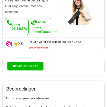
vraag hebt over je bestelling, je
kunt altijd contact met ons
opnemen.
Stuur een
Bel ons:
email:
0613886734
info@paudin.nl
Paudin wordt beoordeeld met een 9,4 op
Webwinkelkeur
Vind een dealer
Beoordelingen
Er zijn nog geen beoordelingen.