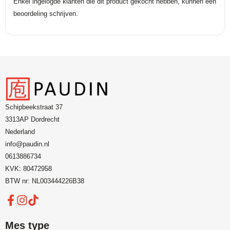
Enkel ingelogde klanten die dit product gekocht hebben, kunnen een
beoordeling schrijven.
Schipbeekstraat 37
3313AP Dordrecht
Nederland
info@paudin.nl
0613886734
KVK: 80472958
BTW nr: NL003444226B38
Mes type