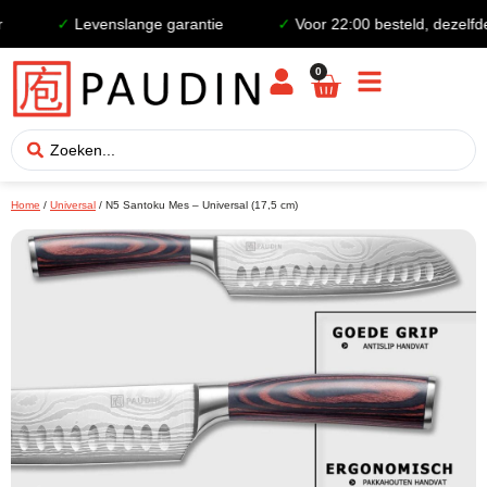
✓
Levenslange garantie
✓
Voor 22:00 besteld, dezelfde 
0
Home
/
Universal
/ N5 Santoku Mes – Universal (17,5 cm)